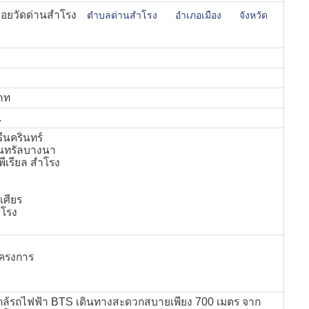
อยวัดด่านสำโรง
ตำบลด่านสำโรง
อำเภอเมือง
จังหวัด
บาท
.
ีนครินทร์
็นทรัลบางนา
พีเรียล สำโรง
เศียร
ำโรง
โครงการ
กล้รถไฟฟ้า BTS เดินทางสะดวกสบายเพียง 700 เมตร จาก