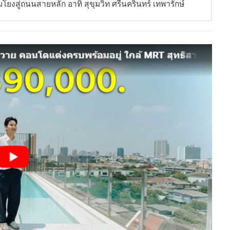
มโยงสู่ถนนสายหลัก อาทิ สุขุมวิท ศรีนครินทร์ เทพารักษ์