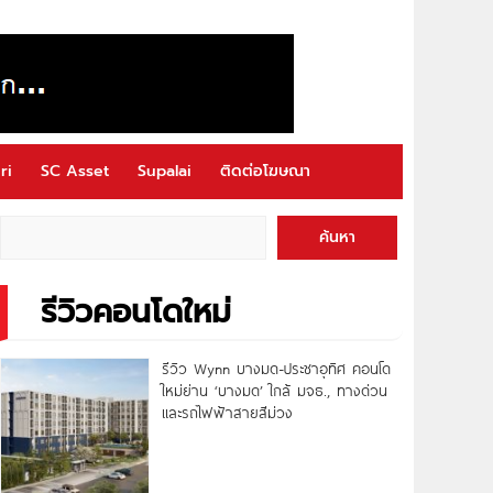
ri
SC Asset
Supalai
ติดต่อโฆษณา
ค้นหา
รีวิวคอนโดใหม่
รีวิว Wynn บางมด-ประชาอุทิศ คอนโด
ใหม่ย่าน ‘บางมด’ ใกล้ มจธ., ทางด่วน
และรถไฟฟ้าสายสีม่วง