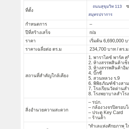
ซ
ถนนสุขุมวิท 113
ที่ตั้ง
สมุทรปราการ
กำหนดการ
–
ปีที่สร้างเสร็จ
n/a
ราคา
เริ่มต้น 6,690,000 
ราคาเฉลี่ยต่อ ตร.ม
234,700 บาท / ตร.ม
1. พาราไดซ์ พาร์ค ศร
2. ห้างสรรพสินค้าเซ
3. ห้างสรรพสินค้าอิม
4. บิ๊กซี
สถานที่สำคัญใกล้เคียง
5. สวนหลวง ร.9
6. พิพิธภัณฑ์ช้างสาม
7. โรงเรียนวัดด่านส
8. โรงพยาบาลสำโรง
– รปภ.
– กล้องวงจรปิดรอบ
สิ่งอำนวยความสะดวก
– ประตู Key Card
– ร้านค้า
“ทำเลแห่งศักยภาพ ใ