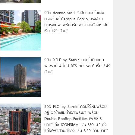
รีวิว dcondo vivid รังสิต คอนโดแต่ง
ครบสไตล์ Campus Condo ตรงข้าม
ม.กรุงเทพ พร้อมรับ-ส่ง ถึงหน้ามหาลัย
เริ่ม 1.79 ล้าน*
รีวิว XELF by Sansiri คอนโดติดถนน
พระราม 4 ใกล้ BTS ทองหล่อ* เริ่ม 3.49
ล้าน*
รีวิว FLO by Sansiri คอนโดใหม่พร้อม
อยู่ วิวโค้งแม่น้ำเจ้าพระยา พร้อม
Double Rooftop Facilities เพียง 3
นาที* ถึง ICONSIAM และ 350 ม.* ถึง
รถไฟฟ้าสายสีทอง เริ่ม 3.29 ล้านบาท*