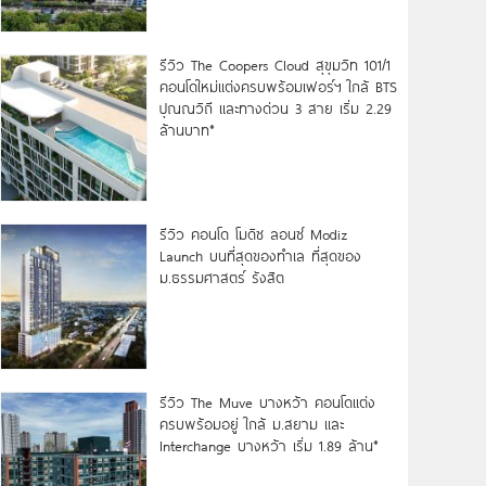
รีวิว The Coopers Cloud สุขุมวิท 101/1
คอนโดใหม่แต่งครบพร้อมเฟอร์ฯ ใกล้ BTS
ปุณณวิถี และทางด่วน 3 สาย เริ่ม 2.29
ล้านบาท*
รีวิว คอนโด โมดิซ ลอนซ์ Modiz
Launch บนที่สุดของทำเล ที่สุดของ
ม.ธรรมศาสตร์ รังสิต
รีวิว The Muve บางหว้า คอนโดแต่ง
ครบพร้อมอยู่ ใกล้ ม.สยาม และ
Interchange บางหว้า เริ่ม 1.89 ล้าน*