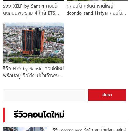
รีวิว XELF by Sansiri คอนโด
ดีคอนโด แซนด์ หาดใหญ่
ติดถนนพระราม 4 ใกล้ BTS
dcondo sand Hatyai คอนโด
ทองหล่อ* เริ่ม
พร้อมอยู่สไตล์รีสอร์ท เพียง 10
นาที*
รีวิว FLO by Sansiri คอนโดใหม่
พร้อมอยู่ วิวโค้งแม่น้ำเจ้าพระยา
พร้อม Double Rooftop
Facilities
ค้นหา
รีวิวคอนโดใหม่
รีวิว dcondo vivid รังสิต คอนโดแต่งครบสไตล์