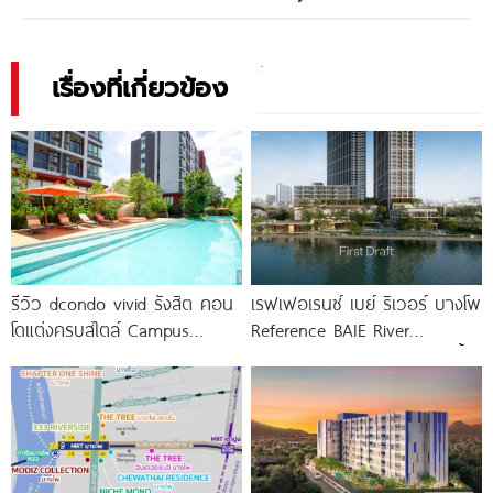
เรื่องที่เกี่ยวข้อง
รีวิว dcondo vivid รังสิต คอน
เรฟเฟอเรนซ์ เบย์ ริเวอร์ บางโพ
โดแต่งครบสไตล์ Campus
Reference BAIE River
Condo ตรงข้าม ม.กรุงเทพ
Bangpho ดีไซน์คอนโดใหม่ริมน้ำ
พร้อมรับ-ส่ง
จาก