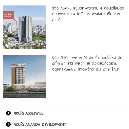
รีวิว ASPIRE สุขุมวิท-พระราม 4 คอนโดใหม่ติด
ถนนพระราม 4 ใกล้ BTS พระโขนง เริ่ม 2.19
ล้าน*
รีวิว PHYLL พหลฯ 59 สเตชั่น คอนโดใหม่ ติด
รถไฟฟ้า BTS พหลฯ 59 ต่อเดียวถึงสยาม-
จตุจักร-Central ลาดพร้าว เริ่ม 2.49 ล้าน*
คอนโด ASSETWISE
คอนโด ANANDA DEVELOPMENT