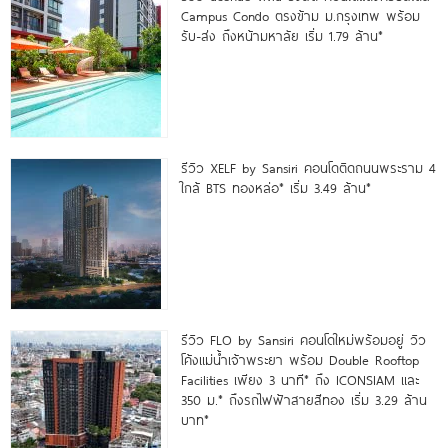
Campus Condo ตรงข้าม ม.กรุงเทพ พร้อม
รับ-ส่ง ถึงหน้ามหาลัย เริ่ม 1.79 ล้าน*
รีวิว XELF by Sansiri คอนโดติดถนนพระราม 4
ใกล้ BTS ทองหล่อ* เริ่ม 3.49 ล้าน*
รีวิว FLO by Sansiri คอนโดใหม่พร้อมอยู่ วิว
โค้งแม่น้ำเจ้าพระยา พร้อม Double Rooftop
Facilities เพียง 3 นาที* ถึง ICONSIAM และ
350 ม.* ถึงรถไฟฟ้าสายสีทอง เริ่ม 3.29 ล้าน
บาท*