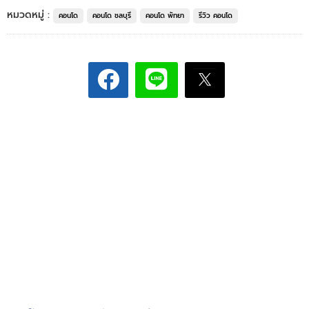
หมวดหมู่ :
คอนโด
คอนโด ชลบุรี
คอนโด พัทยา
รีวิว คอนโด