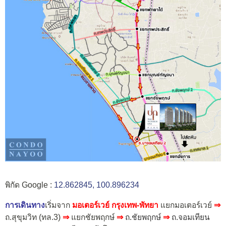
พิกัด Google :
12.862845, 100.896234
การเดินทาง
เริ่มจาก
มอเตอร์เวย์ กรุงเทพ-พัทยา
แยกมอเตอร์เวย์
⇒
ถ.สุขุมวิท (ทล.3)
⇒
แยกชัยพฤกษ์
⇒
ถ.ชัยพฤกษ์
⇒
ถ.จอมเทียน