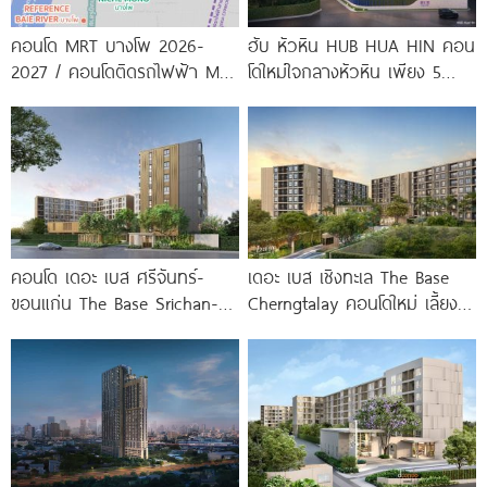
คอนโด MRT บางโพ 2026-
ฮับ หัวหิน HUB HUA HIN คอน
2027 / คอนโดติดรถไฟฟ้า MRT
โดใหม่ใจกลางหัวหิน เพียง 5
บางโพ
นาที* ถึง
คอนโด เดอะ เบส ศรีจันทร์-
เดอะ เบส เชิงทะเล The Base
ขอนแก่น The Base Srichan-
Cherngtalay คอนโดใหม่ เลี้ยง
Khonkaen ใกล้ Central
สัตว์ได้ ใกล้ Boat
ขอนแก่น