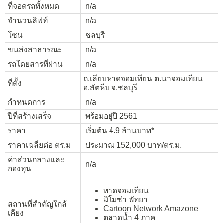
ที่จอดรถทั้งหมด
n/a
จำนวนลิฟท์
n/a
โซน
ชลบุรี
ขนส่งสาธารณะ
n/a
รถโดยสารที่ผ่าน
n/a
ถ.เลียบหาดจอมเทียน ต.นาจอมเทียน
ที่ตั้ง
อ.สัตหีบ จ.ชลบุรี
กำหนดการ
n/a
ปีที่สร้างเสร็จ
พร้อมอยู่ปี 2561
ราคา
เริ่มต้น 4.9 ล้านบาท*
ราคาเฉลี่ยต่อ ตร.ม
ประมาณ 152,000 บาท/ตร.ม.
ค่าส่วนกลางและ
n/a
กองทุน
หาดจอมเทียน
มิโมซ่า พัทยา
สถานที่สำคัญใกล้
Cartoon Network Amazone
เคียง
ตลาดน้ำ 4 ภาค