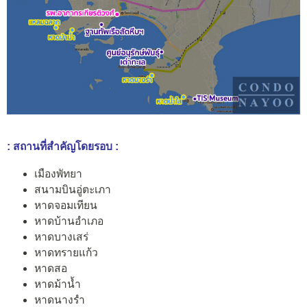
: สถานที่สำคัญโดยรอบ :
เมืองพัทยา
สนามบินอู่ตะเภา
หาดจอมเทียน
หาดบ้านอำเภอ
หาดบางเสร่
หาดทรายแก้ว
หาดสอ
หาดม้าน้ำ
หาดนางรำ