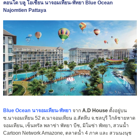
คอนโด บลู โอเชี่ยน นาจอมเทียน-พัทยา Blue Ocean
Najomtien Pattaya
Blue Ocean นาจอมเทียน-พัทยา
จาก
A.D House
ตั้งอยู่บน
ซ.นาจอมเทียน 52 ต.นาจอมเทียน อ.สัตหีบ จ.ชลบุรี ใกล้ชายหาด
จอมเทียน, เซ็นทรัล พลาซ่า พัทยา บีช, มิโมซ่า พัทยา, สวนน้ำ
Cartoon Network Amazone, ตลาดน้ำ 4 ภาค และ สวนนงนุช