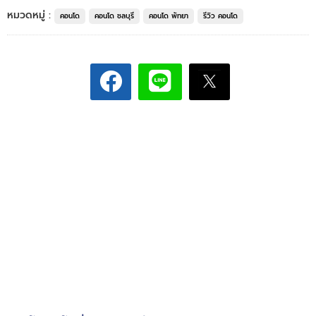
หมวดหมู่ :
คอนโด
คอนโด ชลบุรี
คอนโด พัทยา
รีวิว คอนโด