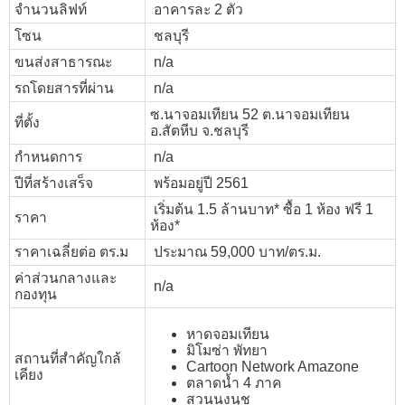
จำนวนลิฟท์
อาคารละ 2 ตัว
โซน
ชลบุรี
ขนส่งสาธารณะ
n/a
รถโดยสารที่ผ่าน
n/a
ซ.นาจอมเทียน 52 ต.นาจอมเทียน
ที่ตั้ง
อ.สัตหีบ จ.ชลบุรี
กำหนดการ
n/a
ปีที่สร้างเสร็จ
พร้อมอยู่ปี 2561
เริ่มต้น 1.5 ล้านบาท* ซื้อ 1 ห้อง ฟรี 1
ราคา
ห้อง*
ราคาเฉลี่ยต่อ ตร.ม
ประมาณ 59,000 บาท/ตร.ม.
ค่าส่วนกลางและ
n/a
กองทุน
หาดจอมเทียน
มิโมซ่า พัทยา
สถานที่สำคัญใกล้
Cartoon Network Amazone
เคียง
ตลาดน้ำ 4 ภาค
สวนนงนุช