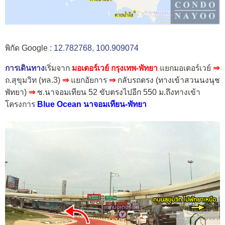
พิกัด Google :
12.782768, 100.909074
การเดินทาง
เริ่มจาก
มอเตอร์เวย์ กรุงเทพ-พัทยา
แยกมอเตอร์เวย์
⇒
ถ.สุขุมวิท (ทล.3)
⇒
แยกอัยการ
⇒
กลับรถตรง (ทางเข้าสวนนงนุช
พัทยา)
⇒
ซ.นาจอมเทียน 52 ขับตรงไปอีก 550 ม.
ถึงทางเข้า
โครงการ
Blue Ocean นาจอมเทียน-พัทยา