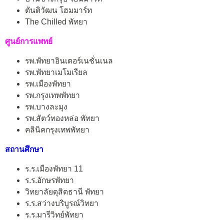
ตันติวัฒน โฮมมาร์ท
The Chilled พัทยา
ศูนย์การแพทย์
รพ.พัทยาอินเตอร์เนชั่นเนล
รพ.พัทยาเมโมเรียล
รพ.เมืองพัทยา
รพ.กรุงเทพพัทยา
รพ.บางละมุง
รพ.สัตว์ทองหล่อ พัทยา
คลินิคกรุงเทพพัทยา
สถานศึกษา
ร.ร.เมืองพัทยา 11
ร.ร.อักษรพัทยา
วิทยาลัยดุสิตธานี พัทยา
ร.ร.สว่างบริบูรณ์วิทยา
ร.ร.มารีวิทย์พัทยา