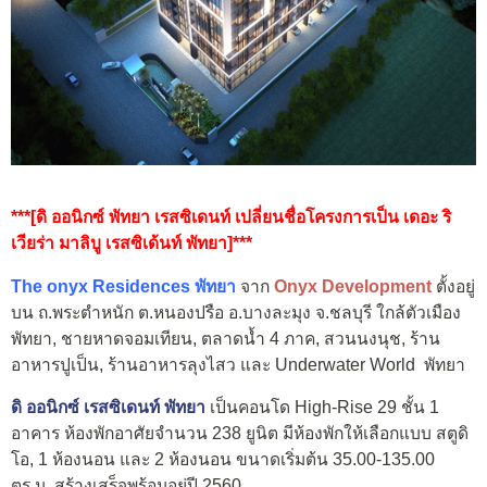
***[
ดิ ออนิกซ์ พัทยา เรสซิเดนท์
เปลี่ยนชื่อโครงการเป็น
เดอะ ริ
เวียร่า มาลิบู เรสซิเด้นท์ พัทยา
]***
The onyx Residences พัทยา
จาก
Onyx Development
ตั้งอยู่
บน ถ.พระตำหนัก ต.หนองปรือ อ.บางละมุง จ.ชลบุรี ใกล้ตัวเมือง
พัทยา, ชายหาดจอมเทียน, ตลาดน้ำ 4 ภาค, สวนนงนุช, ร้าน
อาหารปูเป็น, ร้านอาหารลุงไสว และ Underwater World พัทยา
ดิ ออนิกซ์ เรสซิเดนท์ พัทยา
เป็นคอนโด High-Rise 29 ชั้น 1
อาคาร ห้องพักอาศัยจำนวน 238 ยูนิต มีห้องพักให้เลือกแบบ สตูดิ
โอ,
1 ห้องนอน และ 2 ห้องนอน ขนาดเริ่มต้น 35.00-135.00
ตร.ม.
สร้างเสร็จพร้อมอยู่ปี 2560