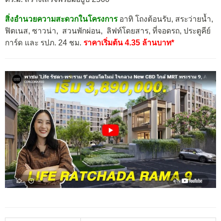
สิ่งอำนวยความสะดวกในโครงการ
อาทิ โถงต้อนรับ, สระว่ายน้ำ,
ฟิตเนส, ซาวน่า, สวนพักผ่อน, ลิฟท์โดยสาร, ที่จอดรถ, ประตูคีย์
การ์ด และ รปภ. 24 ชม.
ราคาเริ่มต้น 4.35 ล้านบาท*