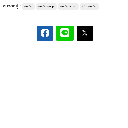
หมวดหมู่ :
คอนโด
คอนโด ชลบุรี
คอนโด พัทยา
รีวิว คอนโด