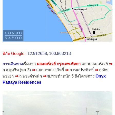
พิกัด Google :
12.912658, 100.863213
การเดินทาง
เริ่มจาก
มอเตอร์เวย์ กรุงเทพ-พัทยา
แยกมอเตอร์เวย์
⇒
ถ.สุขุมวิท (ทล.3)
⇒
แยกเทพประสิทธิ์
⇒
ถ.เทพประสิทธิ์
⇒
ถ.ทัพ
พระยา
⇒
ถ.พระตำหนัก
⇒
ซ.พระตำหนัก 5
ถึง
โครงการ
Onyx
Pattaya Residences