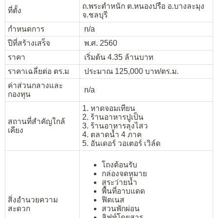
ถ.พระตำหนัก ต.หนองปรือ อ.บางละมุง
ที่ตั้ง
จ.ชลบุรี
กำหนดการ
n/a
ปีที่สร้างเสร็จ
พ.ศ. 2560
ราคา
เริ่มต้น 4.35 ล้านบาท
ราคาเฉลี่ยต่อ ตร.ม
ประมาณ 125,000 บาท/ตร.ม.
ค่าส่วนกลางและ
n/a
กองทุน
1. หาดจอมเทียน
2. ร้านอาหารปูเป็น
สถานที่สำคัญใกล้
3. ร้านอาหารลุงไสว
เคียง
4. ตลาดน้ำ 4 ภาค
5. อันเดอร์ วอเตอร์ เวิล์ด
โถงต้อนรับ
กล่องจดหมาย
สระว่ายน้ำ
พื้นที่อาบแดด
สิ่งอำนวยความ
ฟิตเนส
สะดวก
สวนพักผ่อน
ลิฟท์โดยสาร