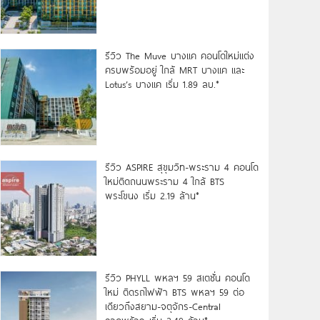
รีวิว The Muve บางแค คอนโดใหม่แต่ง
ครบพร้อมอยู่ ใกล้ MRT บางแค และ
Lotus’s บางแค เริ่ม 1.89 ลบ.*
รีวิว ASPIRE สุขุมวิท-พระราม 4 คอนโด
ใหม่ติดถนนพระราม 4 ใกล้ BTS
พระโขนง เริ่ม 2.19 ล้าน*
รีวิว PHYLL พหลฯ 59 สเตชั่น คอนโด
ใหม่ ติดรถไฟฟ้า BTS พหลฯ 59 ต่อ
เดียวถึงสยาม-จตุจักร-Central