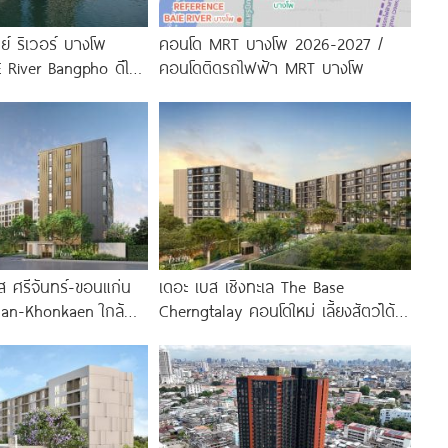
ย์ ริเวอร์ บางโพ
คอนโด MRT บางโพ 2026-2027 /
 River Bangpho ดีไซน์
คอนโดติดรถไฟฟ้า MRT บางโพ
ำ จาก
 ศรีจันทร์-ขอนแก่น
เดอะ เบส เชิงทะเล The Base
han-Khonkaen ใกล้
Cherngtalay คอนโดใหม่ เลี้ยงสัตว์ได้
่น
ใกล้ Boat