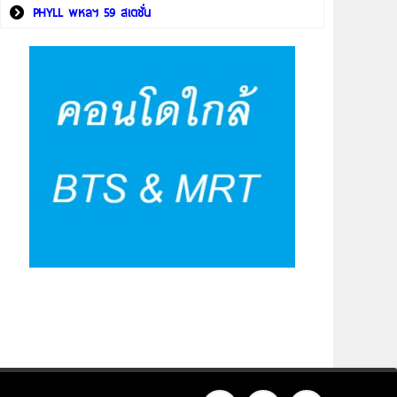
PHYLL พหลฯ 59 สเตชั่น