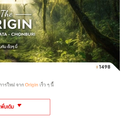
ารใหม่ จาก
Origin
เร็ว ๆ นี้
เพิ่มเติม