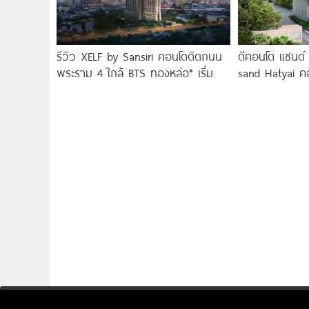
รีวิว XELF by Sansiri คอนโดติดถนน
ดีคอนโด แซนด์
พระราม 4 ใกล้ BTS ทองหล่อ* เริ่ม
sand Hatyai คอ
รีสอร์ท เพียง 1