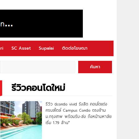
ri
SC Asset
Supalai
ติดต่อโฆษณา
ค้นหา
รีวิวคอนโดใหม่
รีวิว dcondo vivid รังสิต คอนโดแต่ง
ครบสไตล์ Campus Condo ตรงข้าม
ม.กรุงเทพ พร้อมรับ-ส่ง ถึงหน้ามหาลัย
เริ่ม 1.79 ล้าน*