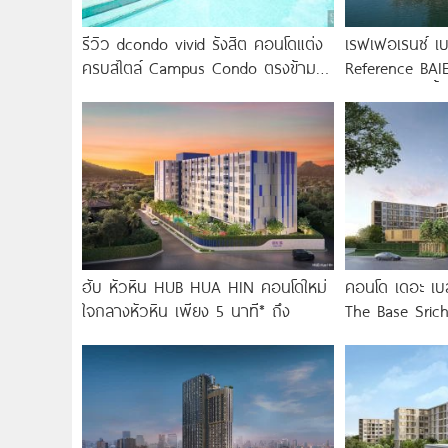
รีวิว dcondo vivid รังสิต คอนโดแต่ง
เรฟเฟอเรนซ์ เบ
ครบสไตล์ Campus Condo ตรงข้าม
Reference BAIE
ม.กรุงเทพ พร้อมรับ-ส่ง
คอนโดใหม่ริมน้
ฮับ หัวหิน HUB HUA HIN คอนโดใหม่
คอนโด เดอะ เบส
ใจกลางหัวหิน เพียง 5 นาที* ถึง
The Base Sric
Central ขอนแก