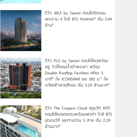
รีวิว XELF by Sansiri คอนโดติดถนน
พระราม 4 ใกล้ BTS ทองหล่อ* เริ่ม 3.49
ล้าน*
รีวิว FLO by Sansiri คอนโดใหม่พร้อม
อยู่ วิวโค้งแม่น้ำเจ้าพระยา พร้อม
Double Rooftop Facilities เพียง 3
นาที* ถึง ICONSIAM และ 350 ม.* ถึง
รถไฟฟ้าสายสีทอง เริ่ม 3.29 ล้านบาท*
รีวิว The Coopers Cloud สุขุมวิท 101/1
คอนโดใหม่แต่งครบพร้อมเฟอร์ฯ ใกล้ BTS
ปุณณวิถี และทางด่วน 3 สาย เริ่ม 2.29
ล้านบาท*