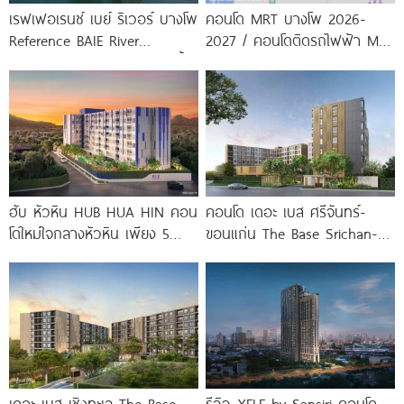
เรฟเฟอเรนซ์ เบย์ ริเวอร์ บางโพ
คอนโด MRT บางโพ 2026-
Reference BAIE River
2027 / คอนโดติดรถไฟฟ้า MRT
Bangpho ดีไซน์คอนโดใหม่ริมน้ำ
บางโพ
จาก
ฮับ หัวหิน HUB HUA HIN คอน
คอนโด เดอะ เบส ศรีจันทร์-
โดใหม่ใจกลางหัวหิน เพียง 5
ขอนแก่น The Base Srichan-
นาที* ถึง
Khonkaen ใกล้ Central
ขอนแก่น
เดอะ เบส เชิงทะเล The Base
รีวิว XELF by Sansiri คอนโด