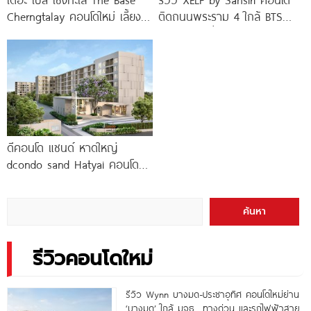
Cherngtalay คอนโดใหม่ เลี้ยง
ติดถนนพระราม 4 ใกล้ BTS
สัตว์ได้ ใกล้ Boat
ทองหล่อ* เริ่ม
ดีคอนโด แซนด์ หาดใหญ่
dcondo sand Hatyai คอนโด
พร้อมอยู่สไตล์รีสอร์ท เพียง 10
นาที*
ค้นหา
รีวิวคอนโดใหม่
รีวิว Wynn บางมด-ประชาอุทิศ คอนโดใหม่ย่าน
‘บางมด’ ใกล้ มจธ., ทางด่วน และรถไฟฟ้าสาย