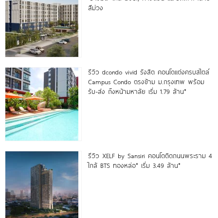
สีม่วง
รีวิว dcondo vivid รังสิต คอนโดแต่งครบสไตล์
Campus Condo ตรงข้าม ม.กรุงเทพ พร้อม
รับ-ส่ง ถึงหน้ามหาลัย เริ่ม 1.79 ล้าน*
รีวิว XELF by Sansiri คอนโดติดถนนพระราม 4
ใกล้ BTS ทองหล่อ* เริ่ม 3.49 ล้าน*