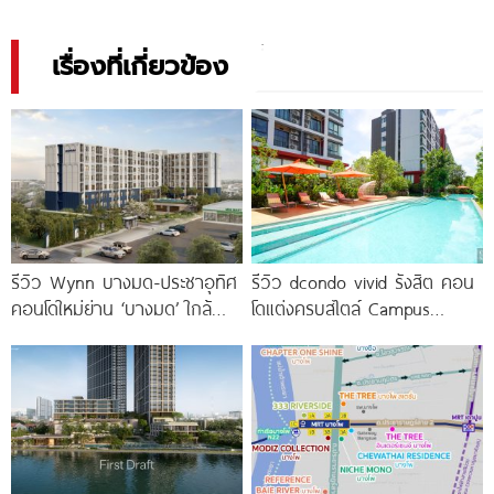
เรื่องที่เกี่ยวข้อง
รีวิว Wynn บางมด-ประชาอุทิศ
รีวิว dcondo vivid รังสิต คอน
คอนโดใหม่ย่าน ‘บางมด’ ใกล้
โดแต่งครบสไตล์ Campus
มจธ., ทางด่วน และรถไฟฟ้า
Condo ตรงข้าม ม.กรุงเทพ
สายสีม่วง
พร้อมรับ-ส่ง