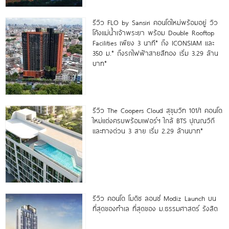
รีวิว FLO by Sansiri คอนโดใหม่พร้อมอยู่ วิว
โค้งแม่น้ำเจ้าพระยา พร้อม Double Rooftop
Facilities เพียง 3 นาที* ถึง ICONSIAM และ
350 ม.* ถึงรถไฟฟ้าสายสีทอง เริ่ม 3.29 ล้าน
บาท*
รีวิว The Coopers Cloud สุขุมวิท 101/1 คอนโด
ใหม่แต่งครบพร้อมเฟอร์ฯ ใกล้ BTS ปุณณวิถี
และทางด่วน 3 สาย เริ่ม 2.29 ล้านบาท*
รีวิว คอนโด โมดิซ ลอนซ์ Modiz Launch บน
ที่สุดของทำเล ที่สุดของ ม.ธรรมศาสตร์ รังสิต