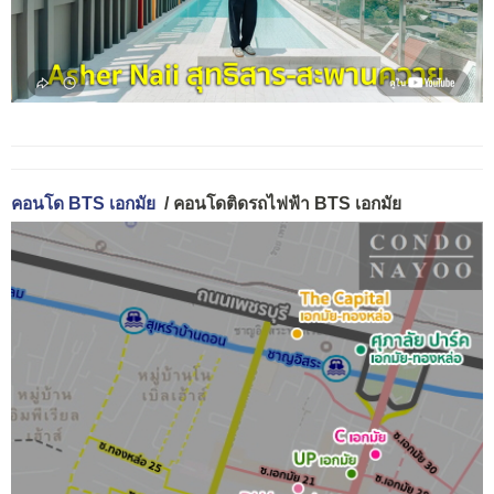
คอนโด BTS เอกมัย
/ คอนโดติดรถไฟฟ้า BTS เอกมัย