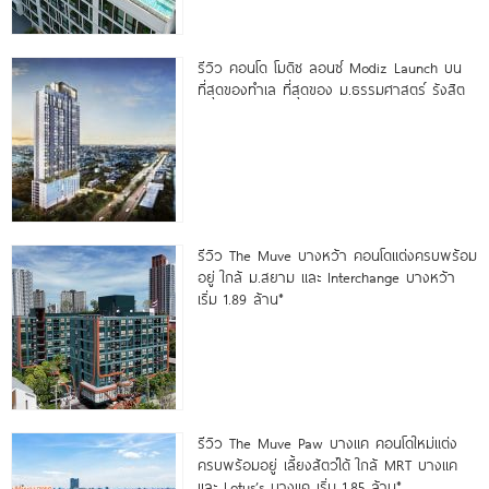
รีวิว คอนโด โมดิซ ลอนซ์ Modiz Launch บน
ที่สุดของทำเล ที่สุดของ ม.ธรรมศาสตร์ รังสิต
รีวิว The Muve บางหว้า คอนโดแต่งครบพร้อม
อยู่ ใกล้ ม.สยาม และ Interchange บางหว้า
เริ่ม 1.89 ล้าน*
รีวิว The Muve Paw บางแค คอนโดใหม่แต่ง
ครบพร้อมอยู่ เลี้ยงสัตว์ได้ ใกล้ MRT บางแค
และ Lotus’s บางแค เริ่ม 1.85 ล้าน*