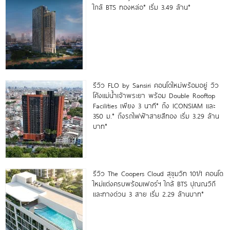
ใกล้ BTS ทองหล่อ* เริ่ม 3.49 ล้าน*
รีวิว FLO by Sansiri คอนโดใหม่พร้อมอยู่ วิว
โค้งแม่น้ำเจ้าพระยา พร้อม Double Rooftop
Facilities เพียง 3 นาที* ถึง ICONSIAM และ
350 ม.* ถึงรถไฟฟ้าสายสีทอง เริ่ม 3.29 ล้าน
บาท*
รีวิว The Coopers Cloud สุขุมวิท 101/1 คอนโด
ใหม่แต่งครบพร้อมเฟอร์ฯ ใกล้ BTS ปุณณวิถี
และทางด่วน 3 สาย เริ่ม 2.29 ล้านบาท*