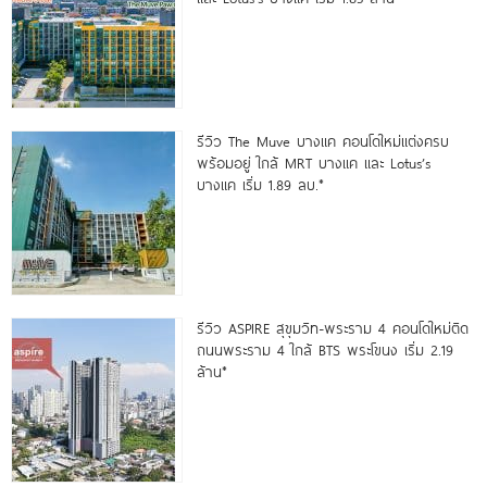
รีวิว The Muve บางแค คอนโดใหม่แต่งครบ
พร้อมอยู่ ใกล้ MRT บางแค และ Lotus’s
บางแค เริ่ม 1.89 ลบ.*
รีวิว ASPIRE สุขุมวิท-พระราม 4 คอนโดใหม่ติด
ถนนพระราม 4 ใกล้ BTS พระโขนง เริ่ม 2.19
ล้าน*