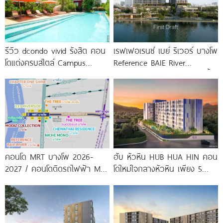
รีวิว dcondo vivid รังสิต คอน
เรฟเฟอเรนซ์ เบย์ ริเวอร์ บางโพ
โดแต่งครบสไตล์ Campus
Reference BAIE River
Condo ตรงข้าม ม.กรุงเทพ
Bangpho ดีไซน์คอนโดใหม่ริมน้ำ
พร้อมรับ-ส่ง
จาก
คอนโด MRT บางโพ 2026-
ฮับ หัวหิน HUB HUA HIN คอน
2027 / คอนโดติดรถไฟฟ้า MRT
โดใหม่ใจกลางหัวหิน เพียง 5
บางโพ
นาที* ถึง