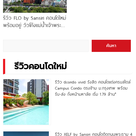
รีวิว FLO by Sansiri คอนโดใหม่
พร้อมอยู่ วิวโค้งแม่น้ำเจ้าพระยา
พร้อม Double Rooftop
Facilities
ค้นหา
รีวิวคอนโดใหม่
รีวิว dcondo vivid รังสิต คอนโดแต่งครบสไตล์
Campus Condo ตรงข้าม ม.กรุงเทพ พร้อม
รับ-ส่ง ถึงหน้ามหาลัย เริ่ม 1.79 ล้าน*
รีวิว XELF by Sansiri คอนโดติดถนนพระราม 4