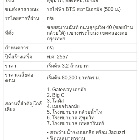
โซน
สุขุมวิท, ทองหล่อ, เอกมัย
ขนส่งสาธารณะ
รถไฟฟ้า BTS สถานีเอกมัย (500 ม.)
รถโดยสารที่ผ่าน
n/a
ซอยสมานฉันท์ ถนนสุขุมวิท 40 (ซอยบ้าน
ที่ตั้ง
กล้วยใต้) แขวงพระโขนง เขตคลองเตย
กรุงเทพฯ
กำหนดการ
n/a
ปีที่สร้างเสร็จ
พ.ศ. 2557
ราคา
เริ่มต้น 3.2 ล้านบาท
ราคาเฉลี่ยต่อ
เริ่มต้น 80,300 บาท/ตร.ม.
ตร.ม
1. Gateway เอกมัย
2. Big C
3. โลตัส
สถานที่สำคัญใกล้
4. เมเจอร์เอกมัย
เคียง
5. โรงพยาบาล กล้วยน้ำไท
6. โรงพยาบาล สุขุมวิท
7. โรงพยาบาล เทพธารินทร์
• สระว่ายน้ำระบบเกลือ พร้อม Jacuzzi
• ฟิตเนสมาตรฐาน