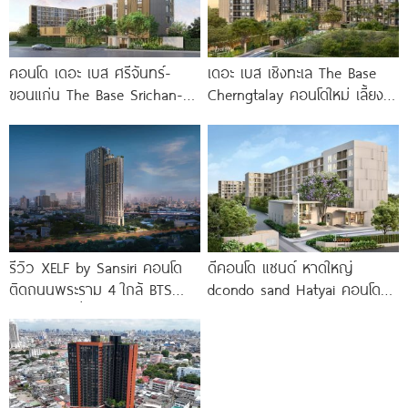
คอนโด เดอะ เบส ศรีจันทร์-
เดอะ เบส เชิงทะเล The Base
ขอนแก่น The Base Srichan-
Cherngtalay คอนโดใหม่ เลี้ยง
Khonkaen ใกล้ Central
สัตว์ได้ ใกล้ Boat
ขอนแก่น
รีวิว XELF by Sansiri คอนโด
ดีคอนโด แซนด์ หาดใหญ่
ติดถนนพระราม 4 ใกล้ BTS
dcondo sand Hatyai คอนโด
ทองหล่อ* เริ่ม
พร้อมอยู่สไตล์รีสอร์ท เพียง 10
นาที*