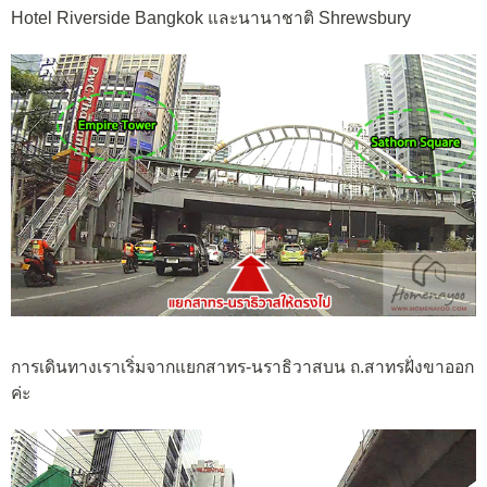
Hotel Riverside Bangkok และนานาชาติ S
hrewsbury
การเดินทางเราเริ่มจากแยกสาทร-นราธิวาสบน ถ.สาทรฝั่งขาออก
ค่ะ