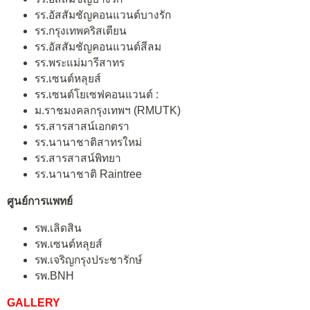
รร.อัสสัมชัญคอนแวนต์บางรัก
รร.กรุงเทพคริสเตียน
รร.อัสสัมชัญคอนแวนต์สีลม
รร.พระแม่มารีสาทร
รร.เซนต์หลุยส์
รร.เซนต์โยเซฟคอนแวนต์ :
ม.ราชมงคลกรุงเทพฯ (RMUTK)
รร.สารสาสน์เอกตรา
รร.นานาชาติสาทรใหม่
รร.สารสาสน์พิทยา
รร.นานาชาติ Raintree
ศูนย์การแพทย์
รพ.เลิดสิน
รพ.เซนต์หลุยส์
รพ.เจริญกรุงประชารักษ์
รพ.BNH
GALLERY