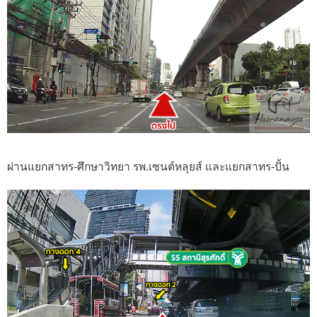
ผ่านแยกสาทร-ศึกษาวิทยา รพ.เซนต์หลุยส์ และแยกสาทร-ปั้น