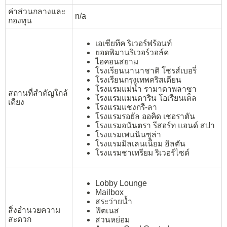
ค่าส่วนกลางและ
n/a
กองทุน
เอเชียทีค ริเวอร์ฟร้อนท์
ยอดพิมานริเวอร์วอล์ค
ไอคอนสยาม
โรงเรียนนานาชาติ โชรส์เบอรี่
โรงเรียนกรุงเทพคริสเตียน
โรงแรมแม่น้ำ รามาดาพลาซา
สถานที่สำคัญใกล้
โรงแรมแมนดาริน โอเรียนเต็ล
เคียง
โรงแรมแชงกรี-ลา
โรงแรมรอยัล ออคิด เชอราตัน
โรงแรมอนันตรา รีสอร์ท แอนด์ สปา
โรงแรมเพนนินซูล่า
โรงแรมมิลเลนเนียม ฮิลตัน
โรงแรมชาเทรียม ริเวอร์ไซด์
Lobby Lounge
Mailbox
สระว่ายน้ำ
สิ่งอำนวยความ
ฟิตเนส
สะดวก
สวนหย่อม