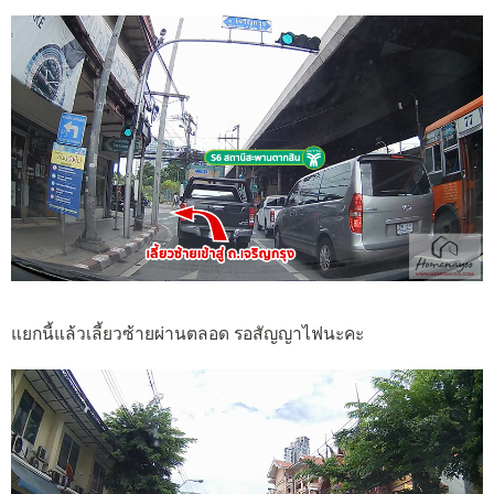
แยกนี้แล้วเลี้ยวซ้ายผ่านตลอด รอสัญญาไฟนะคะ