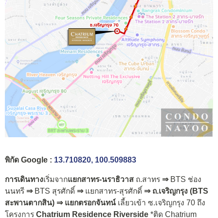
พิกัด Google :
13.710820, 100.509883
การเดินทาง
เริ่มจาก
แยกสาทร-นราธิวาส
ถ.สาทร
⇒
BTS ช่อง
นนทรี
⇒
BTS สุรศักดิ์
⇒
แยกสาทร-สุรศักดิ์
⇒ ถ.เจริญกรุง (BTS
สะพานตากสิน)
⇒ แยกตรอกจันทน์
เลี้ยวเข้า ซ.เจริญกรุง 70 ถึง
โครงการ
Chatrium Residence Riverside
*ติด Chatrium