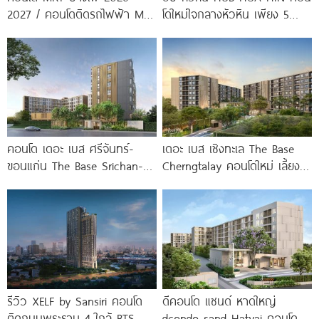
2027 / คอนโดติดรถไฟฟ้า MRT
โดใหม่ใจกลางหัวหิน เพียง 5
บางโพ
นาที* ถึง
คอนโด เดอะ เบส ศรีจันทร์-
เดอะ เบส เชิงทะเล The Base
ขอนแก่น The Base Srichan-
Cherngtalay คอนโดใหม่ เลี้ยง
Khonkaen ใกล้ Central
สัตว์ได้ ใกล้ Boat
ขอนแก่น
รีวิว XELF by Sansiri คอนโด
ดีคอนโด แซนด์ หาดใหญ่
ติดถนนพระราม 4 ใกล้ BTS
dcondo sand Hatyai คอนโด