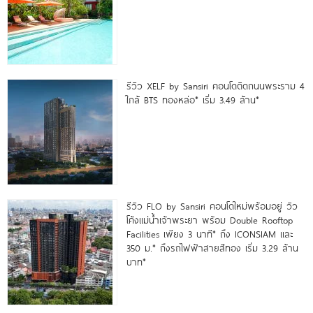
รีวิว XELF by Sansiri คอนโดติดถนนพระราม 4
ใกล้ BTS ทองหล่อ* เริ่ม 3.49 ล้าน*
รีวิว FLO by Sansiri คอนโดใหม่พร้อมอยู่ วิว
โค้งแม่น้ำเจ้าพระยา พร้อม Double Rooftop
Facilities เพียง 3 นาที* ถึง ICONSIAM และ
350 ม.* ถึงรถไฟฟ้าสายสีทอง เริ่ม 3.29 ล้าน
บาท*