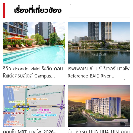
เรื่องที่เกี่ยวข้อง
รีวิว dcondo vivid รังสิต คอน
เรฟเฟอเรนซ์ เบย์ ริเวอร์ บางโพ
โดแต่งครบสไตล์ Campus
Reference BAIE River
Condo ตรงข้าม ม.กรุงเทพ
Bangpho ดีไซน์คอนโดใหม่ริมน้ำ
พร้อมรับ-ส่ง
จาก
คอนโด MRT บางโพ 2026-
ฮับ หัวหิน HUB HUA HIN คอน