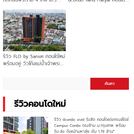
ทองหล่อ* เริ่ม
พร้อมอยู่สไตล์รีสอร์ท เพียง 10
นาที*
รีวิว FLO by Sansiri คอนโดใหม่
พร้อมอยู่ วิวโค้งแม่น้ำเจ้าพระยา
พร้อม Double Rooftop
Facilities
ค้นหา
รีวิวคอนโดใหม่
รีวิว dcondo vivid รังสิต คอนโดแต่งครบสไตล์
Campus Condo ตรงข้าม ม.กรุงเทพ พร้อม
รับ-ส่ง ถึงหน้ามหาลัย เริ่ม 1.79 ล้าน*