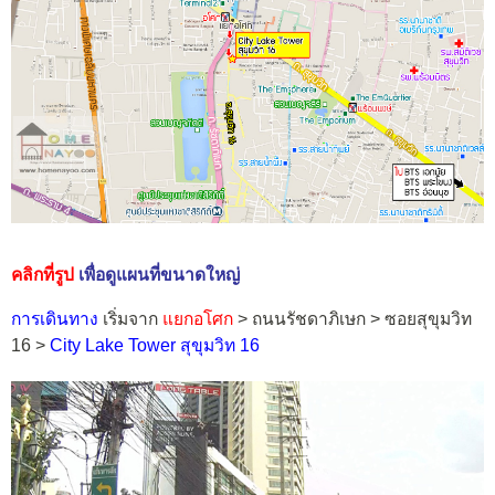
คลิกที่รูป
เพื่อดูแผนที่ขนาดใหญ่
การเดินทาง
เริ่มจาก
แยกอโศก
> ถนนรัชดาภิเษก > ซอยสุขุมวิท
16 >
City Lake Tower สุขุมวิท 16