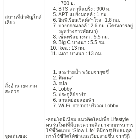
: 700 ม.
BTS สถานีแบริ่ง : 900 ม.
APT แบริ่งมอลล์ : 1 กม.
สถานที่สำคัญใกล้
อิมพิเรียลเวิลด์สำโรง : 1.8 กม.
เคียง
บางกอกมออล์ : 2.6 กม. (โครงการอยู่
ระหว่างการพัฒนา)
เซ็นทรัลบางนา : 5.5 กม.
Big C บางนา : 5.5 กม.
Ikea : 13 กม.
เมกา บางนา : 13 กม.
สระว่ายน้ำ พร้อมจากุซซี่
ฟิตเนส
รปภ
สิ่งอำนวยความ
Lobby
สะดวก
ประตูคีย์การ์ด
สวนหย่อมลอยฟ้า
Wi-Fi Internet บริเวณ Lobby
-คอนโดมิเนียม แนวคิดใหม่เพื่อ Lifestyle
คนรุ่นใหม่ที่มีแนวความคิดมาจากเทรนการ
ใช้ชีวิตแบบ “Slow Life” ที่มีการปรับสมดุล
จุดเด่นของ
การใช้ชีวิตให้ช้าและเรียบงายขึ้น จากวิถี