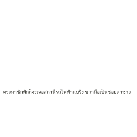
ตรงมาซักพักก็จะเจอสถานีรถไฟฟ้าแบริ่ง ขวามือเป็นซอยลาซาล