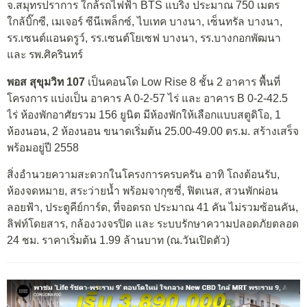
จ.สมุทรปราการ ใกล้รถไฟฟ้า BTS แบริ่ง ประมาณ 750 เมตร
ใกล้บิ๊กซี, เมเจอร์ ซีนีเพล็กซ์, ไบเทค บางนา, เซ็นทรัล บางนา,
รร.เซนต์แอนดรูว์, รร.เซนต์โยเซฟ บางนา, รร.บางกอกพัฒนา
และ รพ.ศิครินทร์
พอส สุขุมวิท 107
เป็นคอนโด Low Rise 8 ชั้น 2 อาคาร พื้นที่
โครงการ แบ่งเป็น อาคาร A 0-2-57 ไร่ และ อาคาร B 0-2-42.5
ไร่ ห้องพักอาศัยรวม 156 ยูนิต มีห้องพักให้เลือกแบบสตูดิโอ, 1
ห้องนอน, 2 ห้องนอน ขนาดเริ่มต้น 25.00-49.00 ตร.ม. สร้างเสร็จ
พร้อมอยู่ปี 2558
สิ่งอำนวยความสะดวกในโครงการครบครัน อาทิ โถงต้อนรับ,
ห้องจดหมาย, สระว่ายน้ำ พร้อมจากุซซี่, ฟิตเนส, สวนพักผ่อน
ลอยฟ้า, ประตูคีย์การ์ด, ที่จอดรถ ประมาณ 41 คัน ไม่รวมซ้อนคัน,
ลิฟท์โดยสาร, กล้องวงจรปิด และ ระบบรักษาความปลอดภัยตลอด
24 ชม. ราคาเริ่มต้น 1.99 ล้านบาท (ณ.วันเปิดตัว)