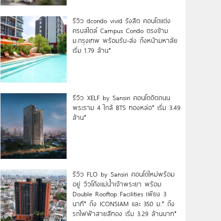
รีวิว dcondo vivid รังสิต คอนโดแต่ง
ครบสไตล์ Campus Condo ตรงข้าม
ม.กรุงเทพ พร้อมรับ-ส่ง ถึงหน้ามหาลัย
เริ่ม 1.79 ล้าน*
รีวิว XELF by Sansiri คอนโดติดถนน
พระราม 4 ใกล้ BTS ทองหล่อ* เริ่ม 3.49
ล้าน*
รีวิว FLO by Sansiri คอนโดใหม่พร้อม
อยู่ วิวโค้งแม่น้ำเจ้าพระยา พร้อม
Double Rooftop Facilities เพียง 3
นาที* ถึง ICONSIAM และ 350 ม.* ถึง
รถไฟฟ้าสายสีทอง เริ่ม 3.29 ล้านบาท*