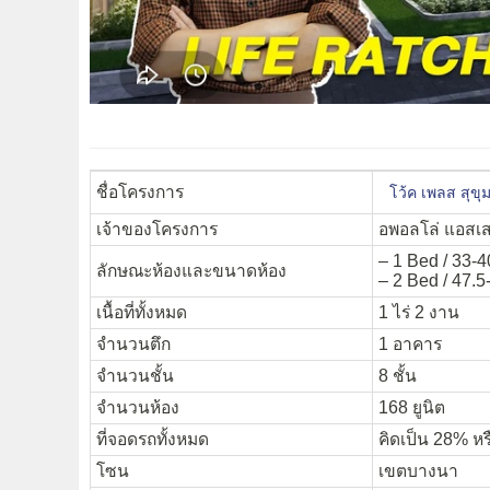
ชื่อโครงการ
โว้ค เพลส สุข
เจ้าของโครงการ
อพอลโล่ แอสเ
– 1 Bed / 33-4
ลักษณะห้องและขนาดห้อง
– 2 Bed / 47.5
เนื้อที่ทั้งหมด
1 ไร่ 2 งาน
จำนวนตึก
1 อาคาร
จำนวนชั้น
8 ชั้น
จำนวนห้อง
168 ยูนิต
ที่จอดรถทั้งหมด
คิดเป็น 28% หร
โซน
เขตบางนา