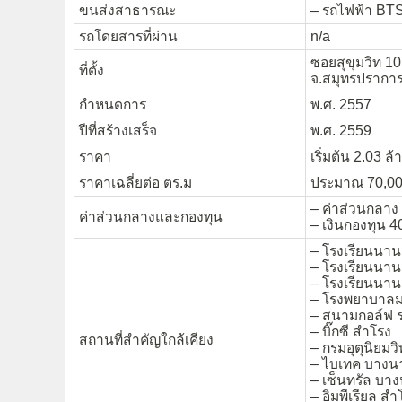
ขนส่งสาธารณะ
– รถไฟฟ้า BTS
รถโดยสารที่ผ่าน
n/a
ซอยสุขุมวิท 1
ที่ตั้ง
จ.สมุทรปรากา
กำหนดการ
พ.ศ. 2557
ปีที่สร้างเสร็จ
พ.ศ. 2559
ราคา
เริ่มต้น 2.03 ล
ราคาเฉลี่ยต่อ ตร.ม
ประมาณ 70,00
– ค่าส่วนกลาง 
ค่าส่วนกลางและกองทุน
– เงินกองทุน 4
– โรงเรียนนาน
– โรงเรียนนา
– โรงเรียนนานาช
– โรงพยาบาล
– สนามกอล์ฟ 
– บิ๊กซี สำโรง
สถานที่สำคัญใกล้เคียง
– กรมอุตุนิยมว
– ไบเทค บางน
– เซ็นทรัล บา
– อิมพีเรียล สำ