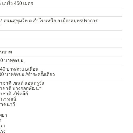
 แบริ่ง 450 เมตร
07 ถนนสุขุมวิท ต.สำโรงเหนือ อ.เมืองสมุทรปราการ
ร
้านบาท
0 บาท/ตร.ม.
40 บาท/ตร.ม./เดือน
00 บาท/ตร.ม./ชำระครั้งเดียว
าชาติ เซนต์ แอนดรูว์ส
นาชาติ บางกอกพัฒนา
าติ เบิร์คลีย์
มนารมณ์
ราชนาวี
ิทยา
า
งนา
โรง