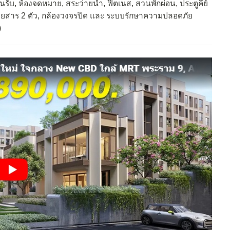
บ, ห้องจดหมาย, สระว่ายน้ำ, ฟิตเนส, สวนพักผ่อน, ประตูคีย์
์โดยสาร 2 ตัว, กล้องวงจรปิด และ ระบบรักษาความปลอดภัย
)