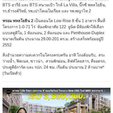
BTS อารีย์ และ BTS สนามเป้า ใกล้ La Villa, บิ๊กซี พหลโยธิน,
รร.ธำรงค์วิทย์, รพ.เปาโลเมโมเรียล และ รพ.พญาไท 2
พรอม พหลโยธิน 2
เป็นคอนโด Low Rise 8 ชั้น 1 อาคาร พื้นที่
โครงการ 1-0-71 ไร่ ห้องพักอาศัย 122 ยูนิต มีห้องพักให้เลือก
แบบสตูดิโอ, 1 ห้องนอน, 2 ห้องนอน และ Penthouse-Duplex
ขนาดเริ่มต้น ประมาณ 29.00-201 ตร.ม. สร้างเสร็จพร้อมอยู่ปี
2552
สิ่งอำนวยความสะดวกในโครงครบครัน อาทิ โถงต้อนรับ, สระ
ว่ายน้ำ, ฟิตเนส, ซาวน่า, สวนพักผ่อน, ลิฟท์โดยสาร, ที่จอดรถ,
ประตูคีย์การ์ด และ รปภ. 24 ชม. เริ่มต้น ประมาณ 2 ล้านบาท*
(วันเปิดตัว)