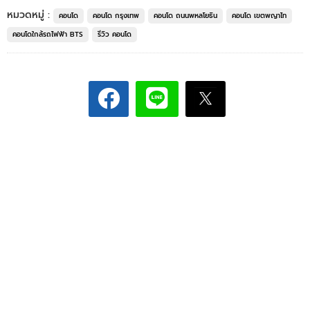
หมวดหมู่ :
คอนโด
คอนโด กรุงเทพ
คอนโด ถนนพหลโยธิน
คอนโด เขตพญาไท
คอนโดใกล้รถไฟฟ้า BTS
รีวิว คอนโด