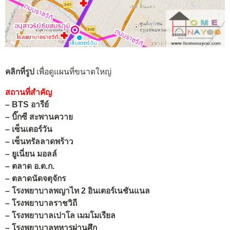
คลิกที่รูป
เพื่อดูแผนที่ขนาดใหญ่
สถานที่สำคัญ
–
BTS
อารีย์
– บิ๊กซี สะพานควาย
–
เซ็นเตอร์วัน
–
เซ็นทรัลลาดพร้าว
–
ยูเนี่ยน มอลล์
–
ตลาด อ.ต.ก.
– ตลาดนัดจตุจักร
–
โรงพยาบาลพญาไท 2 อินเตอร์เนชันแนล
–
โรงพยาบาลราชวิถี
–
โรงพยาบาลเปาโล เมมโมเรียล
–
โรงพยาบาลทหารผ่านศึก