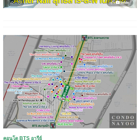
คอนโด BTS อารีย์