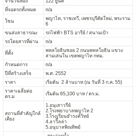
จำนวนห้อง
122 ยูนิต
ที่จอดรถทั้งหมด
n/a
พญาไท, ราชเทวี, เพชรบุรีตัดใหม่, พระราม
โซน
6
ขนส่งสาธารณะ
รถไฟฟ้า BTS อารีย์ / สนามเป้า
รถโดยสารที่ผ่าน
n/a
พหลโยธินซอย 2 ถนนพหลโยธิน แขวง
ที่ตั้ง
สามเสนใน เขตพญาไท กทม.
กำหนดการ
n/a
ปีที่สร้างเสร็จ
พ.ศ. 2552
ราคา
เริ่มต้น 2 ล้านบาท (ณ วันที่ 3 ก.ค. 55)
ราคาเฉลี่ยต่อ
เริ่มต้น 65,100 บาท / ตร.ม.
ตร.ม
1.อนุเสาวรีย์
2.โรงพยาบาลพญาไท 2
สถานที่สำคัญใกล้
3.โรงเรียนธำรงค์วิทย์
เคียง
4.ลาวิืลล่า
5.อนุบาลพิณทิพย์
-สระว่ายน้ำ