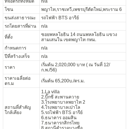
ที่จอดรถทั้งหมด
n/a
โซน
พญาไท,ราชเทวี,เพชรบุรีตัดใหม่,พระราม 6
ขนส่งสาธารณะ
รถไฟฟ้า BTS อารีย์
รถโดยสารที่ผ่าน
n/a
ซอยพหลโยธิน 14 ถนนพหลโยธิน แขวง
ที่ตั้ง
สามเสนใน เขตพญาไท กทม.
กำหนดการ
n/a
ปีที่สร้างเสร็จ
n/a
เริ่มต้น 2,020,000 บาท ( ณ วันที่ 12/
ราคา
ก.พ./56)
ราคาเฉลี่ยต่อ
เริ่มต้น 65,200บ./ตร.ม.
ตร.ม
1.La villa
2.บิ๊กซี สะพานควาย
3.โรงพยาบาลพยาไท 2
สถานที่สำคัญ
4.โรงพยาบาลเปาโล
ใกล้เคียง
5.รถไฟฟ้า BTS อารีย์
6.ธนาคาร ออมสิน
7.ธนาคารกสิกรไทย
8.สถานีตำรวจบางซื่อ