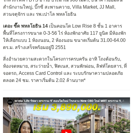
สำนักงานใหญ่, บิ๊กซี สะพานควาย, Villa Market, JJ Mall,
สวนจตุจักร และ รพ.เปาโล พหลโยธิน
เดอะ ซี๊ด พหลโยธิน 14
เป็นคอนโด Low Rise 8 ชั้น 1 อาคาร
พื้นที่โครงการขนาด 0-3-56 ไร่ ห้องพักอาศัย 117 ยูนิต มีห้องพัก
ให้เลือกแบบ 1 ห้องนอน, 2 ห้องนอน ขนาดเริ่มต้น 31.00-64.00
ตร.ม. สร้างเสร็จพร้อมอยู่ปี 2551
สิ่งอำนวยความสะดวกในโครงการครบครัน อาทิ โถงต้อนรับ,
ห้องจดหมาย, สระว่ายน้ำ, ฟิตเนส, สวนพักผ่อน, ลิฟท์โดยสาร, ที่
จอดรถ, Access Card Control และ ระบบรักษาความปลอดภัย
ตลอด 24 ชม. ราคาเริ่มต้น 2.02 ล้านบาท*