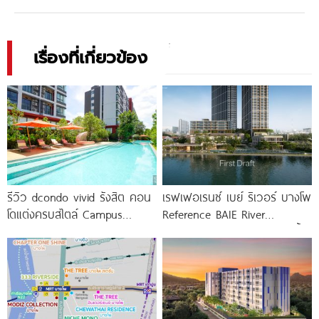
เรื่องที่เกี่ยวข้อง
รีวิว dcondo vivid รังสิต คอน
เรฟเฟอเรนซ์ เบย์ ริเวอร์ บางโพ
โดแต่งครบสไตล์ Campus
Reference BAIE River
Condo ตรงข้าม ม.กรุงเทพ
Bangpho ดีไซน์คอนโดใหม่ริมน้ำ
พร้อมรับ-ส่ง
จาก