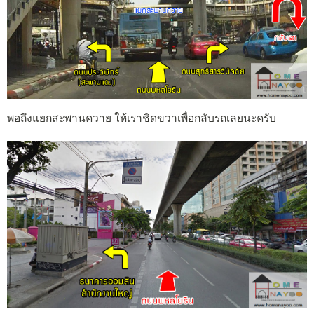
พอถึงแยกสะพานควาย ให้เราชิดขวาเพื่อกลับรถเลยนะครับ