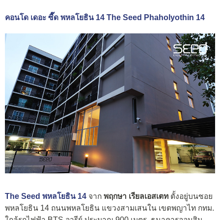
คอนโด เดอะ ซี๊ด พหลโยธิน 14 The Seed Phaholyothin 14
The Seed พหลโยธิน 14
จาก
พฤกษา เรียลเอสเตท
ตั้งอยู่บนซอย
พหลโยธิน 14 ถนนพหลโยธิน แขวงสามเสนใน เขตพญาไท กทม.
ใกล้รถไฟฟ้า BTS อารีย์ ประมาณ 900 เมตร, ธนาคารออมสิน