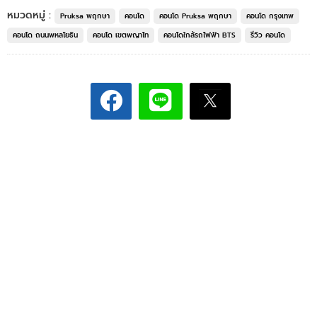
หมวดหมู่ :
Pruksa พฤกษา
คอนโด
คอนโด Pruksa พฤกษา
คอนโด กรุงเทพ
คอนโด ถนนพหลโยธิน
คอนโด เขตพญาไท
คอนโดใกล้รถไฟฟ้า BTS
รีวิว คอนโด