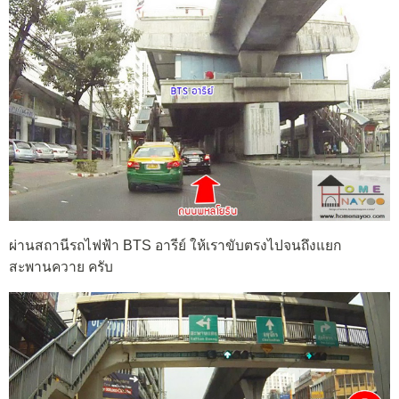
ผ่านสถานีรถไฟฟ้า BTS อารีย์ ให้เราขับตรงไปจนถึงแยก
สะพานควาย ครับ