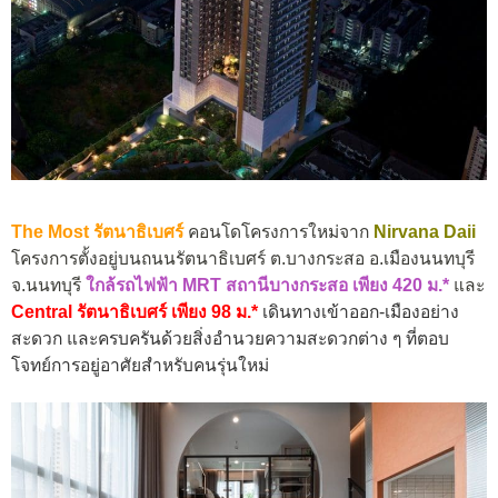
The Most รัตนาธิเบศร์
คอนโดโครงการใหม่จาก
Nirvana Daii
โครงการตั้งอยู่บนถนนรัตนาธิเบศร์ ต.บางกระสอ อ.เมืองนนทบุรี
จ.นนทบุรี
ใกล้รถไฟฟ้า MRT สถานีบางกระสอ เพียง 420 ม.*
และ
Central รัตนาธิเบศร์ เพียง 98 ม.*
เดินทางเข้าออก-เมืองอย่าง
สะดวก และครบครันด้วยสิ่งอำนวยความสะดวกต่าง ๆ ที่ตอบ
โจทย์การอยู่อาศัยสำหรับคนรุ่นใหม่