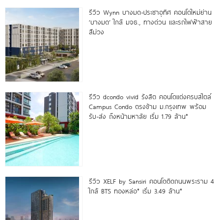
รีวิว Wynn บางมด-ประชาอุทิศ คอนโดใหม่ย่าน
‘บางมด’ ใกล้ มจธ., ทางด่วน และรถไฟฟ้าสาย
สีม่วง
รีวิว dcondo vivid รังสิต คอนโดแต่งครบสไตล์
Campus Condo ตรงข้าม ม.กรุงเทพ พร้อม
รับ-ส่ง ถึงหน้ามหาลัย เริ่ม 1.79 ล้าน*
รีวิว XELF by Sansiri คอนโดติดถนนพระราม 4
ใกล้ BTS ทองหล่อ* เริ่ม 3.49 ล้าน*