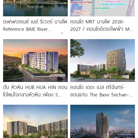
เรฟเฟอเรนซ์ เบย์ ริเวอร์ บางโพ
คอนโด MRT บางโพ 2026-
Reference BAIE River
2027 / คอนโดติดรถไฟฟ้า MRT
Bangpho ดีไซน์คอนโดใหม่ริมน้ำ
บางโพ
จาก
ฮับ หัวหิน HUB HUA HIN คอน
คอนโด เดอะ เบส ศรีจันทร์-
โดใหม่ใจกลางหัวหิน เพียง 5
ขอนแก่น The Base Srichan-
นาที* ถึง
Khonkaen ใกล้ Central
ขอนแก่น