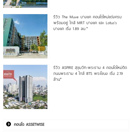
รีวิว The Muve บางแค คอนโดใหม่แต่งครบ
พร้อมอยู่ ใกล้ MRT บางแค และ Lotus’s
บางแค เริ่ม 1.89 ลบ.*
รีวิว ASPIRE สุขุมวิท-พระราม 4 คอนโดใหม่ติด
ถนนพระราม 4 ใกล้ BTS พระโขนง เริ่ม 2.19
ล้าน*
คอนโด ASSETWISE