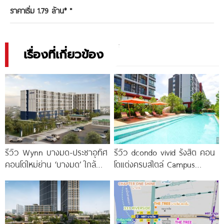
ราคาเริ่ม 1.79 ล้าน*
"
เรื่องที่เกี่ยวข้อง
รีวิว Wynn บางมด-ประชาอุทิศ
รีวิว dcondo vivid รังสิต คอน
คอนโดใหม่ย่าน ‘บางมด’ ใกล้
โดแต่งครบสไตล์ Campus
มจธ., ทางด่วน และรถไฟฟ้า
Condo ตรงข้าม ม.กรุงเทพ
สายสีม่วง
พร้อมรับ-ส่ง