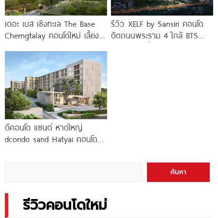
เดอะ เบส เชิงทะเล The Base
รีวิว XELF by Sansiri คอนโด
Cherngtalay คอนโดใหม่ เลี้ยง
ติดถนนพระราม 4 ใกล้ BTS
สัตว์ได้ ใกล้ Boat
ทองหล่อ* เริ่ม
ดีคอนโด แซนด์ หาดใหญ่
dcondo sand Hatyai คอนโด
พร้อมอยู่สไตล์รีสอร์ท เพียง 10
นาที*
ค้นหา
รีวิวคอนโดใหม่