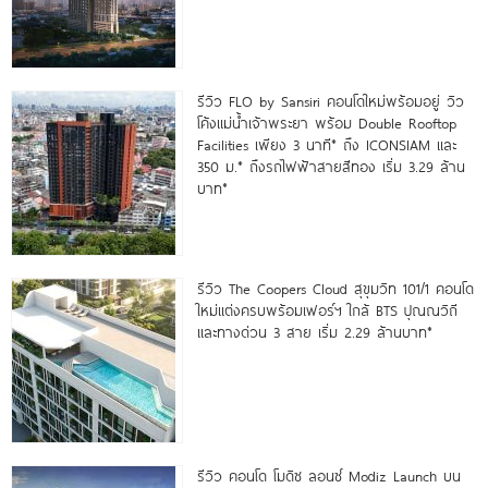
รีวิว FLO by Sansiri คอนโดใหม่พร้อมอยู่ วิว
โค้งแม่น้ำเจ้าพระยา พร้อม Double Rooftop
Facilities เพียง 3 นาที* ถึง ICONSIAM และ
350 ม.* ถึงรถไฟฟ้าสายสีทอง เริ่ม 3.29 ล้าน
บาท*
รีวิว The Coopers Cloud สุขุมวิท 101/1 คอนโด
ใหม่แต่งครบพร้อมเฟอร์ฯ ใกล้ BTS ปุณณวิถี
และทางด่วน 3 สาย เริ่ม 2.29 ล้านบาท*
รีวิว คอนโด โมดิซ ลอนซ์ Modiz Launch บน