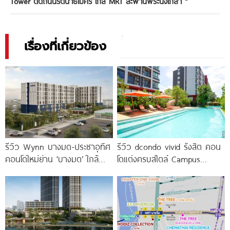
Tower ติดถนนรัตนาธิเบศร์ ใกล้ MRT สะพานพระนั่งเกล้า
"
เรื่องที่เกี่ยวข้อง
รีวิว Wynn บางมด-ประชาอุทิศ
รีวิว dcondo vivid รังสิต คอน
คอนโดใหม่ย่าน ‘บางมด’ ใกล้
โดแต่งครบสไตล์ Campus
มจธ., ทางด่วน และรถไฟฟ้า
Condo ตรงข้าม ม.กรุงเทพ
สายสีม่วง
พร้อมรับ-ส่ง