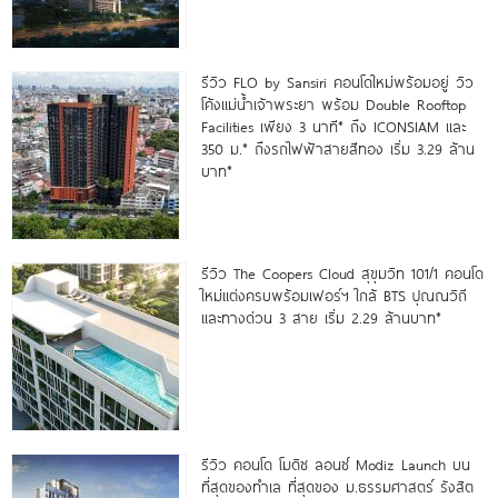
รีวิว FLO by Sansiri คอนโดใหม่พร้อมอยู่ วิว
โค้งแม่น้ำเจ้าพระยา พร้อม Double Rooftop
Facilities เพียง 3 นาที* ถึง ICONSIAM และ
350 ม.* ถึงรถไฟฟ้าสายสีทอง เริ่ม 3.29 ล้าน
บาท*
รีวิว The Coopers Cloud สุขุมวิท 101/1 คอนโด
ใหม่แต่งครบพร้อมเฟอร์ฯ ใกล้ BTS ปุณณวิถี
และทางด่วน 3 สาย เริ่ม 2.29 ล้านบาท*
รีวิว คอนโด โมดิซ ลอนซ์ Modiz Launch บน
ที่สุดของทำเล ที่สุดของ ม.ธรรมศาสตร์ รังสิต