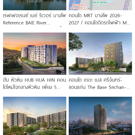
เรฟเฟอเรนซ์ เบย์ ริเวอร์ บางโพ
คอนโด MRT บางโพ 2026-
Reference BAIE River
2027 / คอนโดติดรถไฟฟ้า MRT
Bangpho ดีไซน์คอนโดใหม่ริมน้ำ
บางโพ
จาก
ฮับ หัวหิน HUB HUA HIN คอน
คอนโด เดอะ เบส ศรีจันทร์-
โดใหม่ใจกลางหัวหิน เพียง 5
ขอนแก่น The Base Srichan-
นาที* ถึง
Khonkaen ใกล้ Central
ขอนแก่น