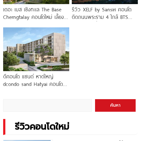
เดอะ เบส เชิงทะเล The Base
รีวิว XELF by Sansiri คอนโด
Cherngtalay คอนโดใหม่ เลี้ยง
ติดถนนพระราม 4 ใกล้ BTS
สัตว์ได้ ใกล้ Boat
ทองหล่อ* เริ่ม
ดีคอนโด แซนด์ หาดใหญ่
dcondo sand Hatyai คอนโด
พร้อมอยู่สไตล์รีสอร์ท เพียง 10
นาที*
ค้นหา
รีวิวคอนโดใหม่