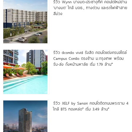
รีวิว Wynn บางมด-ประชาอุทิศ คอนโดใหม่ย่าน
‘บางมด’ ใกล้ มจธ., ทางด่วน และรถไฟฟ้าสาย
สีม่วง
รีวิว dcondo vivid รังสิต คอนโดแต่งครบสไตล์
Campus Condo ตรงข้าม ม.กรุงเทพ พร้อม
รับ-ส่ง ถึงหน้ามหาลัย เริ่ม 1.79 ล้าน*
รีวิว XELF by Sansiri คอนโดติดถนนพระราม 4
ใกล้ BTS ทองหล่อ* เริ่ม 3.49 ล้าน*