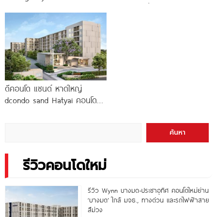
สัตว์ได้ ใกล้ Boat
ทองหล่อ* เริ่ม
ดีคอนโด แซนด์ หาดใหญ่
dcondo sand Hatyai คอนโด
พร้อมอยู่สไตล์รีสอร์ท เพียง 10
นาที*
ค้นหา
รีวิวคอนโดใหม่
รีวิว Wynn บางมด-ประชาอุทิศ คอนโดใหม่ย่าน
‘บางมด’ ใกล้ มจธ., ทางด่วน และรถไฟฟ้าสาย
สีม่วง