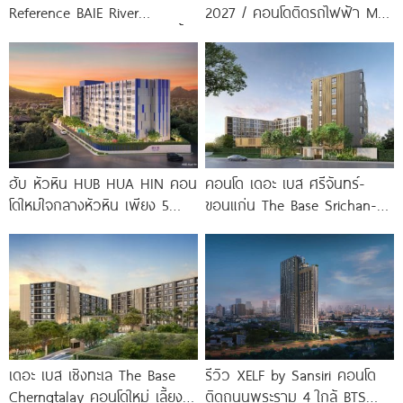
Reference BAIE River
2027 / คอนโดติดรถไฟฟ้า MRT
Bangpho ดีไซน์คอนโดใหม่ริมน้ำ
บางโพ
จาก
ฮับ หัวหิน HUB HUA HIN คอน
คอนโด เดอะ เบส ศรีจันทร์-
โดใหม่ใจกลางหัวหิน เพียง 5
ขอนแก่น The Base Srichan-
นาที* ถึง
Khonkaen ใกล้ Central
ขอนแก่น
เดอะ เบส เชิงทะเล The Base
รีวิว XELF by Sansiri คอนโด
Cherngtalay คอนโดใหม่ เลี้ยง
ติดถนนพระราม 4 ใกล้ BTS