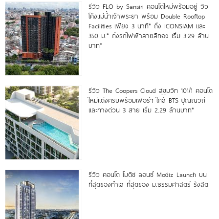
รีวิว FLO by Sansiri คอนโดใหม่พร้อมอยู่ วิว
โค้งแม่น้ำเจ้าพระยา พร้อม Double Rooftop
Facilities เพียง 3 นาที* ถึง ICONSIAM และ
350 ม.* ถึงรถไฟฟ้าสายสีทอง เริ่ม 3.29 ล้าน
บาท*
รีวิว The Coopers Cloud สุขุมวิท 101/1 คอนโด
ใหม่แต่งครบพร้อมเฟอร์ฯ ใกล้ BTS ปุณณวิถี
และทางด่วน 3 สาย เริ่ม 2.29 ล้านบาท*
รีวิว คอนโด โมดิซ ลอนซ์ Modiz Launch บน
ที่สุดของทำเล ที่สุดของ ม.ธรรมศาสตร์ รังสิต