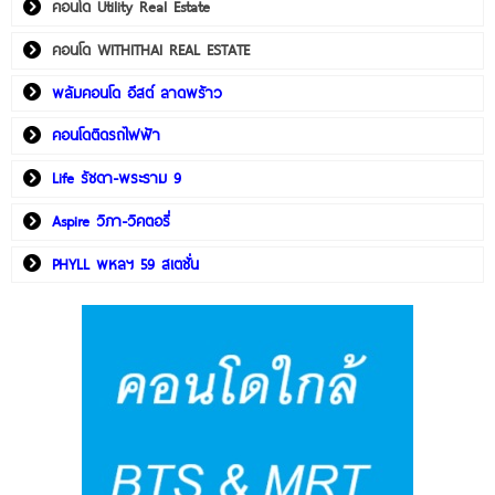
คอนโด Utility Real Estate
คอนโด WITHITHAI REAL ESTATE
พลัมคอนโด อีสต์ ลาดพร้าว
คอนโดติดรถไฟฟ้า
Life รัชดา-พระราม 9
Aspire วิภา-วิคตอรี่
PHYLL พหลฯ 59 สเตชั่น