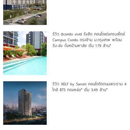
รีวิว dcondo vivid รังสิต คอนโดแต่งครบสไตล์
Campus Condo ตรงข้าม ม.กรุงเทพ พร้อม
รับ-ส่ง ถึงหน้ามหาลัย เริ่ม 1.79 ล้าน*
รีวิว XELF by Sansiri คอนโดติดถนนพระราม 4
ใกล้ BTS ทองหล่อ* เริ่ม 3.49 ล้าน*