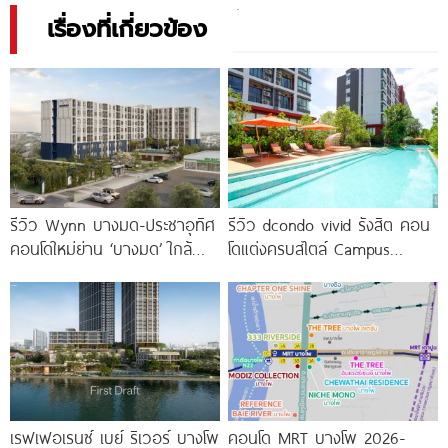
เรื่องที่เกี่ยวข้อง
รีวิว Wynn บางมด-ประชาอุทิศ
รีวิว dcondo vivid รังสิต คอน
คอนโดใหม่ย่าน ‘บางมด’ ใกล้
โดแต่งครบสไตล์ Campus
มจธ., ทางด่วน และรถไฟฟ้า
Condo ตรงข้าม ม.กรุงเทพ
สายสีม่วง
พร้อมรับ-ส่ง
เรฟเฟอเรนซ์ เบย์ ริเวอร์ บางโพ
คอนโด MRT บางโพ 2026-