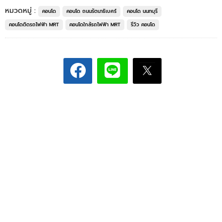
หมวดหมู่ :
คอนโด
คอนโด ถนนรัตนาธิเบศร์
คอนโด นนทบุรี
คอนโดติดรถไฟฟ้า MRT
คอนโดใกล้รถไฟฟ้า MRT
รีวิว คอนโด