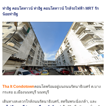
ท่าอิฐ คอนโดทาวน์ ท่าอิฐ คอนโดทาวน์ ใกล้รถไฟฟ้า MRT รัก
น้อยท่าอิฐ
Tha It Condotown
คอนโดพร้อมอยู่บนถนนรัตนาธิเบศร์ ต.บาง
กระสอ อ.เมืองนนทบุรี นนทบุรี
เดินทางสะดวกใกล้ถนนรัตนาธิเบศร์, สตรีมพระนั่งเกล้า, และ