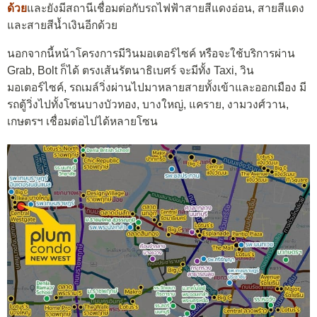
ด้วย
และยังมีสถานีเชื่อมต่อกับรถไฟฟ้าสายสีแดงอ่อน, สายสีแดง
และสายสีน้ำเงินอีกด้วย
นอกจากนี้หน้าโครงการมีวินมอเตอร์ไซค์ หรือจะใช้บริการผ่าน
Grab, Bolt ก็ได้ ตรงเส้นรัตนาธิเบศร์ จะมีทั้ง Taxi, วิน
มอเตอร์ไซค์, รถเมล์วิ่งผ่านไปมาหลายสายทั้งเข้าและออกเมือง มี
รถตู้วิ่งไปทั้งโซนบางบัวทอง, บางใหญ่, แคราย, งามวงศ์วาน,
เกษตรฯ เชื่อมต่อไปได้หลายโซน