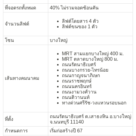
ที่จอดรถทั้งหมด
40% ไม่รวมจอดซ้อนคัน
ลิฟต์โดยสาร 4 ตัว
จำนวนลิฟต์
ลิฟต์ขนของ 1 ตัว
โซน
บางใหญ่
MRT สามแยกบางใหญ่ 400 ม.
MRT ตลาดบางใหญ่ 800 ม.
ถนนรัตนาธิเบศร์
ถนนบางกรวย-ไทรน้อย
ถนนกาญจนาภิเษก
เส้นทางคมนาคม
ถนนราชพฤกษ์
ถนนนครอินทร์
ถนนงามวงศ์วาน
ถนนติวานนท์
ทางด่วนศรีรัช-วงแหวนรอบนอก
ถนนรัตนาธิเบศร์ ต.เสาธงหิน อ.บางใหญ่
ที่ตั้ง
จ.นนทบุรี 11140
กำหนดการ
เริ่มก่อสร้างปี 67