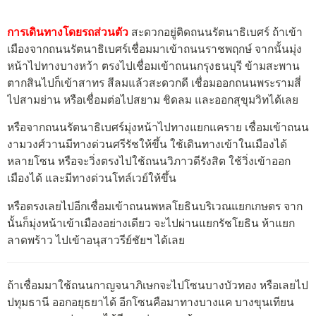
การเดินทางโดยรถส่วนตัว
สะดวกอยู่ติดถนนรัตนาธิเบศร์ ถ้าเข้า
เมืองจากถนนรัตนาธิเบศร์เชื่อมมาเข้าถนนราชพฤกษ์ จากนั้นมุ่ง
หน้าไปทางบางหว้า ตรงไปเชื่อมเข้าถนนกรุงธนบุรี ข้ามสะพาน
ตากสินไปก็เข้าสาทร สีลมแล้วสะดวกดี เชื่อมออกถนนพระรามสี่
ไปสามย่าน หรือเชื่อมต่อไปสยาม ชิดลม และออกสุขุมวิทได้เลย
หรือจากถนนรัตนาธิเบศร์มุ่งหน้าไปทางแยกแคราย เชื่อมเข้าถนน
งามวงศ์วานมีทางด่วนศรีรัชให้ขึ้น ใช้เดินทางเข้าในเมืองได้
หลายโซน หรือจะวิ่งตรงไปใช้ถนนวิภาวดีรังสิต ใช้วิ่งเข้าออก
เมืองได้ และมีทางด่วนโทล์เวย์ให้ขึ้น
หรือตรงเลยไปอีกเชื่อมเข้าถนนพหลโยธินบริเวณแยกเกษตร จาก
นั้นก็มุ่งหน้าเข้าเมืองอย่างเดียว จะไปผ่านแยกรัชโยธิน ห้าแยก
ลาดพร้าว ไปเข้าอนุสาวรีย์ชัยฯ ได้เลย
ถ้าเชื่อมมาใช้ถนนกาญจนาภิเษกจะไปโซนบางบัวทอง หรือเลยไป
ปทุมธานี ออกอยุธยาได้ อีกโซนคือมาทางบางแค บางขุนเทียน