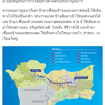
มาออกสมุทรปราการได้มีทางด่วนตรงเส้นกาญจนาฯ
จากถนนกาญจนาภิเษก ถ้ามาเชื่อมเข้าถนนบรมราชชนนี ใช้เดิน
ทางไปโซนปิ่นเกล้า, พระรามแปด ข้ามฝั่งมาเข้าโซนพระนครได้
เลย ถ้ามาเชื่อมเข้าถนนพรานนก-พุทธมณฑล สาย 4 ใช้เดินทาง
มาโซนพรานนก, จรัญสนิทวงศ์, วังหลัง, ศิริราชได้ และถ้ามา
เชื่อมเข้าถนนเพชรเกษม ใช้เดินทางไปโซนบางหว้า, ท่าพระ, วง
เวียนใหญ่