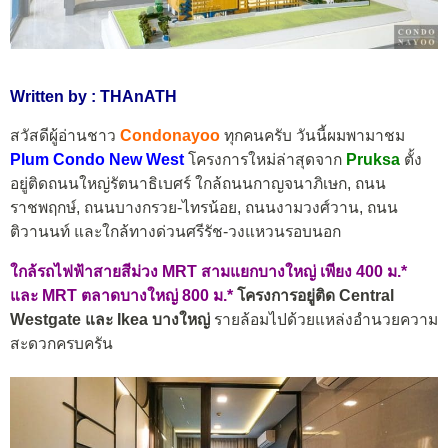
Written by : THAnATH
สวัสดีผู้อ่านชาว
Condonayoo
ทุกคนครับ วันนี้ผมพามาชม
Plum Condo New West
โครงการใหม่ล่าสุดจาก
Pruksa
ตั้ง
อยู่ติดถนนใหญ่รัตนาธิเบศร์ ใกล้ถนนกาญจนาภิเษก, ถนน
ราชพฤกษ์, ถนนบางกรวย-ไทรน้อย, ถนนงามวงศ์วาน, ถนน
ติวานนท์ และใกล้ทางด่วนศรีรัช-วงแหวนรอบนอก
ใกล้รถไฟฟ้าสายสีม่วง MRT สามแยกบางใหญ่ เพียง 400 ม.*
และ MRT ตลาดบางใหญ่ 800 ม.*
โครงการอยู่ติด Central
Westgate และ Ikea บางใหญ่
รายล้อมไปด้วยแหล่งอำนวยความ
สะดวกครบครัน