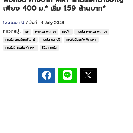
ฟังก์ชัน ห่างจาก MRT สามแยกบางใหญ่
เพียง 400 ม.* เริ่ม 1.59 ล้านบาท*
โพสโดย : U
/ วันที่ : 4 July 2023
หมวดหมู่ :
EP
Pruksa พฤกษา
คอนโด
คอนโด Pruksa พฤกษา
คอนโด ถนนรัตนาธิเบศร์
คอนโด นนทบุรี
คอนโดติดรถไฟฟ้า MRT
คอนโดใกล้รถไฟฟ้า MRT
รีวิว คอนโด