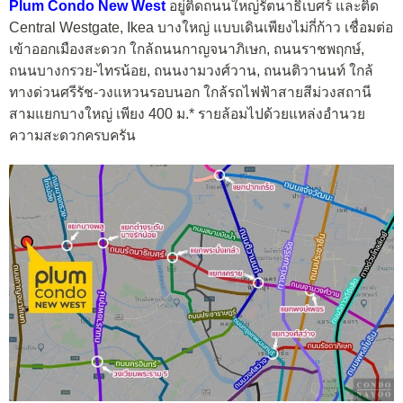
Plum Condo New West
อยู่ติดถนนใหญ่รัตนาธิเบศร์ และติด
Central Westgate, Ikea บางใหญ่ แบบเดินเพียงไม่กี่ก้าว เชื่อมต่อ
เข้าออกเมืองสะดวก ใกล้ถนนกาญจนาภิเษก, ถนนราชพฤกษ์,
ถนนบางกรวย-ไทรน้อย, ถนนงามวงศ์วาน, ถนนติวานนท์ ใกล้
ทางด่วนศรีรัช-วงแหวนรอบนอก ใกล้รถไฟฟ้าสายสีม่วงสถานี
สามแยกบางใหญ่ เพียง 400 ม.* รายล้อมไปด้วยแหล่งอำนวย
ความสะดวกครบครัน