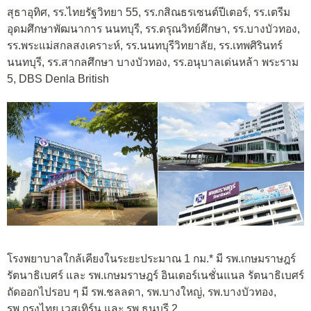
สุธาอุทิศ, รร.ไทยรัฐวิทยา 55, รร.กสิณธรเซนต์ปีเตอร์, รร.เตรีม
อุดมศึกษาพัฒนาการ นนทบุรี, รร.ดรุณวิทย์ศึกษา, รร.บางบัวทอง,
รร.พระแม่สกลสงเคราะห์, รร.นนทบุรีวิทยาลัย, รร.เทพศิรินทร์
นนทบุรี, รร.สากลศึกษา บางบัวทอง, รร.อนุบาลเด่นหล้า พระราม
5, DBS Denla British
โรงพยาบาลใกล้เคียงในระยะประมาณ 1 กม.* มี รพ.เกษมราษฎร์
รัตนาธิเบศร์ และ รพ.เกษมราษฎร์ อินเตอร์เนชั่นแนล รัตนาธิเบศร์
ถัดออกไปรอบ ๆ มี รพ.ชลลดา, รพ.บางใหญ่, รพ.บางบัวทอง,
รพ.กรุงไทย เวสเทิร์น และ รพ.ธนบุรี 2