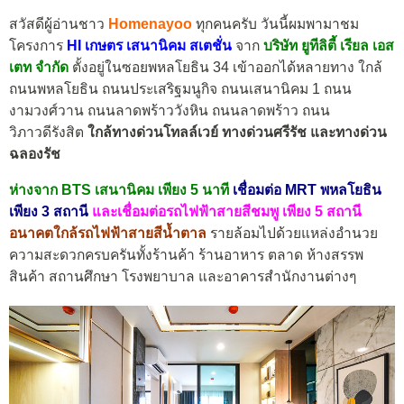
สวัสดีผู้อ่านชาว
Homenayoo
ทุกคนครับ วันนี้ผมพามาชม
โครงการ
HI เกษตร เสนานิคม สเตชั่น
จาก
บริษัท ยูทีลิตี้ เรียล เอส
เตท จำกัด
ตั้งอยู่ในซอยพหลโยธิน 34 เข้าออกได้หลายทาง ใกล้
ถนนพหลโยธิน ถนนประเสริฐมนูกิจ ถนนเสนานิคม 1 ถนน
งามวงศ์วาน ถนนลาดพร้าววังหิน ถนนลาดพร้าว ถนน
วิภาวดีรังสิต
ใกล้ทางด่วนโทลล์เวย์ ทางด่วนศรีรัช และทางด่วน
ฉลองรัช
ห่างจาก BTS เสนานิคม เพียง 5 นาที
เชื่อมต่อ MRT พหลโยธิน
เพียง 3 สถานี
และเชื่อมต่อรถไฟฟ้าสายสีชมพู เพียง 5 สถานี
อนาคตใกล้รถไฟฟ้าสายสีน้ำตาล
รายล้อมไปด้วยแหล่งอำนวย
ความสะดวกครบครันทั้งร้านค้า ร้านอาหาร ตลาด ห้างสรรพ
สินค้า สถานศึกษา โรงพยาบาล และอาคารสำนักงานต่างๆ