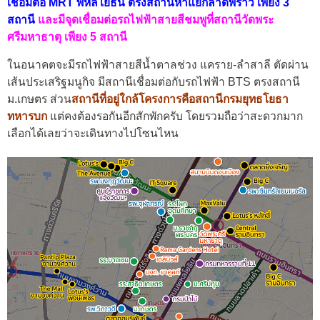
เชื่อมต่อ MRT พหลโยธิน ตรงสถานีห้าแยกลาดพร้าว เพียง 3
สถานี
และมีจุดเชื่อมต่อรถไฟฟ้าสายสีชมพูที่สถานีวัดพระ
ศรีมหาธาตุ เพียง 5 สถานี
ในอนาคตจะมีรถไฟฟ้าสายสีน้ำตาลช่วง แคราย-ลำสาลี ตัดผ่าน
เส้นประเสริฐมนูกิจ มีสถานีเชื่อมต่อกับรถไฟฟ้า BTS ตรงสถานี
ม.เกษตร ส่วน
สถานีที่อยู่ใกล้โครงการคือสถานีกรมยุทธโยธา
ทหารบก
แต่คงต้องรอกันอีกสักพักครับ โดยรวมถือว่าสะดวกมาก
เลือกได้เลยว่าจะเดินทางไปโซนไหน