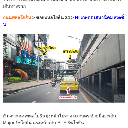
เดินทางจาก
ถนนพหลโยธิน
> ซอยพหลโยธิน 34 >
HI เกษตร เสนานิคม สเตชั่
น
เริ่มจากถนนพหลโยธินมุ่งหน้าไปทาง ม.เกษตร ซ้ายมือจะเป็น
Major รัชโยธิน ตรงหน้าเป็น BTS รัชโยธิน