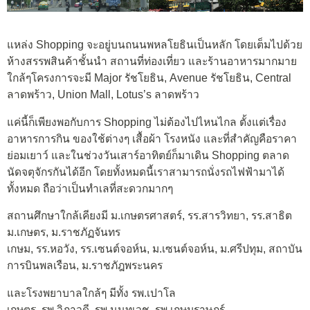
แหล่ง Shopping จะอยู่บนถนนพหลโยธินเป็นหลัก โดยเต็มไปด้วย
ห้างสรรพสินค้าชั้นนำ สถานที่ท่องเที่ยว และร้านอาหารมากมาย
ใกล้ๆโครงการจะมี Major รัชโยธิน, Avenue รัชโยธิน, Central
ลาดพร้าว, Union Mall, Lotus’s ลาดพร้าว
แค่นี้ก็เพียงพอกับการ Shopping ไม่ต้องไปไหนไกล ตั้งแต่เรื่อง
อาหารการกิน ของใช้ต่างๆ เสื้อผ้า โรงหนัง และที่สำคัญคือราคา
ย่อมเยาว์ และในช่วงวันเสาร์อาทิตย์ก็มาเดิน Shopping ตลาด
นัดจตุจักรกันได้อีก โดยทั้งหมดนี้เราสามารถนั่งรถไฟฟ้ามาได้
ทั้งหมด ถือว่าเป็นทำเลที่สะดวกมากๆ
สถานศึกษาใกล้เคียงมี ม.เกษตรศาสตร์, รร.สารวิทยา, รร.สาธิต
ม.เกษตร, ม.ราชภัฏจันทร
เกษม, รร.หอวัง, รร.เซนต์จอห์น, ม.เซนต์จอห์น, ม.ศรีปทุม, สถาบัน
การบินพลเรือน, ม.ราชภัฎพระนคร
และโรงพยาบาลใกล้ๆ มีทั้ง รพ.เปาโล
เกษตร, รพ.วิภาวดี, รพ.นนทเวช, รพ.เกษมราษฎร์