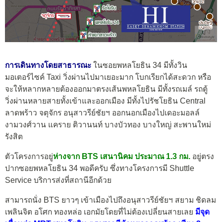
การเดินทางโดยสาธารณะ
ในซอยพหลโยธิน 34 มีทั้งวิน
มอเตอร์ไซค์ Taxi วิ่งผ่านไปมาเยอะมาก โบกเรียกได้สะดวก หรือ
จะให้หลากหลายต้องออกมาตรงเส้นพหลโยธิน มีทั้งรถเมล์ รถตู้
วิ่งผ่านหลายสายทั้งเข้าและออกเมือง มีทั้งไปรัชโยธิน Central
ลาดพร้าว จตุจักร อนุสาวรีย์ชัยฯ ออกนอกเมืองไปเดอะมอลล์
งามวงศ์วาน แคราย ติวานนท์ บางบัวทอง บางใหญ่ สะพานใหม่
รังสิต
ตัวโครงการอยู่
ห่างจาก BTS เสนานิคม ประมาณ 1.3 กม.
อยู่ตรง
ปากซอยพหลโยธิน 34 พอดีครับ ซึ่งทางโครงการมี Shuttle
Service บริการส่งที่สถานีอีกด้วย
สามารถนั่ง BTS ยาวๆ เข้าเมืองไปถึงอนุสาวรีย์ชัยฯ สยาม ชิดลม
เพลินจิต อโศก ทองหล่อ เอกมัยโดยที่ไม่ต้องเปลี่ยนสายเลย
มีจุด