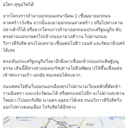
อโศก สุขุมวิทได้
จากโครงการถ้ามาออกถนนเสนานิคม 1 เชื่อมมาออกถนน
ลาดพร้าววังหิน จากนั้นจะมาออกถนนลาดพร้าว หรือไปทางลาด
ปลาเค้าก็ได้ หรือจากโครงการถ้ามาออกถนนประเสริฐมนูกิจ ขับ
ตรงผ่านแยกเกษตรไปเข้าถนนงามวงศ์วาน ไปผ่านถนน
วิภาวดีรังสิต ตรงไปแคราย เชื่อมต่อไปติวานนท์ และรัตนาธิเบศร์
ได้เลย
ตรงเส้นประเสริฐมนูกิจวิ่งมาอีกฝั่งมาเชื่อมเข้าถนนประดิษฐ์มนู
ธรรม เส้นนี้มีทางด่วนฉลองรัช(ด่านโยธินพัฒนา)ให้ขึ้นเชื่อมต่อ
เข้าพระรามเก้า เอกมัย ทองหล่อได้สะดวก
ถนนพหลโยธินวิ่งออกนอกเมืองตรงไปผ่านวงเวียนหลักสี่ตัดเข้า
รามอินทรา และแจ้งวัฒนะได้ หรือตรงเลยไปอีก จะไปผ่านสะพาน
ใหม่ยาวไปออกรังสิต นวนคร อยุธยาได้เลย ถนนวิภาวดีรังสิตวิ่ง
ออกไปทางดอนเมือง ไปรังสิตได้อีกทาง