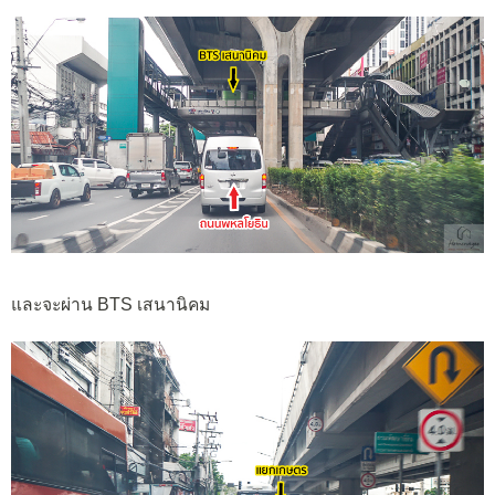
และจะผ่าน BTS เสนานิคม