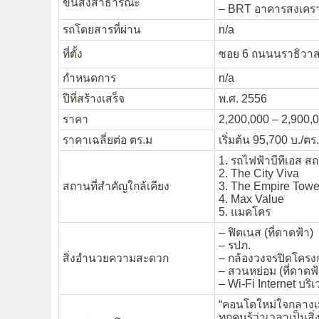
ขนส่งสาธารณะ
– BRT อาคารสงเคราะ
รถโดยสารที่ผ่าน
n/a
ที่ตั้ง
ซอย 6 ถนนนราธิวา
กำหนดการ
n/a
ปีที่สร้างเสร็จ
พ.ศ. 2556
ราคา
2,200,000 – 2,900,0
ราคาเฉลี่ยต่อ ตร.ม
เริ่มต้น 95,700 บ./ตร
1. รถไฟฟ้าบีทีเอส สถ
2. The City Viva
สถานที่สำคัญใกล้เคียง
3. The Empire Towe
4. Max Value
5. แมคโคร
– ฟิตเนส (ที่ดาดฟ้า)
– รปภ.
สิ่งอำนวยความสะดวก
– กล้องวงจรปิดโครง
– สวนหย่อม (ที่ดาดฟ้
– Wi-Fi Internet บร
“คอนโดใหม่ใจกลางเมื
ทุกคนรู้ว่าเวลาเป็นสิ่ง