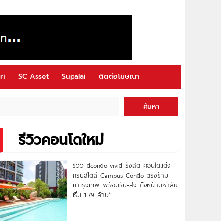
ri
SC Asset
Supalai
ติดต่อโฆษณา
ค้นหา
รีวิวคอนโดใหม่
รีวิว dcondo vivid รังสิต คอนโดแต่ง
ครบสไตล์ Campus Condo ตรงข้าม
ม.กรุงเทพ พร้อมรับ-ส่ง ถึงหน้ามหาลัย
เริ่ม 1.79 ล้าน*