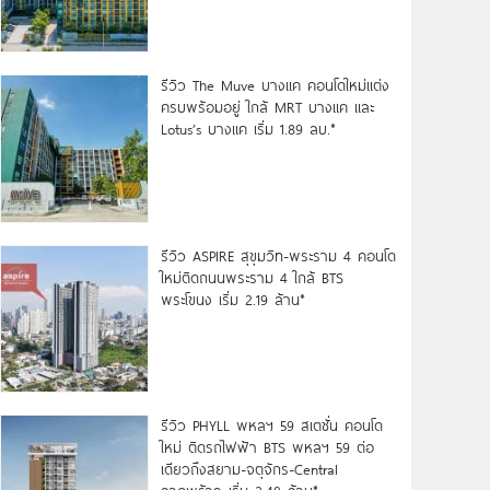
รีวิว The Muve บางแค คอนโดใหม่แต่ง
ครบพร้อมอยู่ ใกล้ MRT บางแค และ
Lotus’s บางแค เริ่ม 1.89 ลบ.*
รีวิว ASPIRE สุขุมวิท-พระราม 4 คอนโด
ใหม่ติดถนนพระราม 4 ใกล้ BTS
พระโขนง เริ่ม 2.19 ล้าน*
รีวิว PHYLL พหลฯ 59 สเตชั่น คอนโด
ใหม่ ติดรถไฟฟ้า BTS พหลฯ 59 ต่อ
เดียวถึงสยาม-จตุจักร-Central