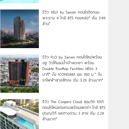
รีวิว XELF by Sansiri คอนโดติดถนน
พระราม 4 ใกล้ BTS ทองหล่อ* เริ่ม 3.49
ล้าน*
รีวิว FLO by Sansiri คอนโดใหม่พร้อม
อยู่ วิวโค้งแม่น้ำเจ้าพระยา พร้อม
Double Rooftop Facilities เพียง 3
นาที* ถึง ICONSIAM และ 350 ม.* ถึง
รถไฟฟ้าสายสีทอง เริ่ม 3.29 ล้านบาท*
รีวิว The Coopers Cloud สุขุมวิท 101/1
คอนโดใหม่แต่งครบพร้อมเฟอร์ฯ ใกล้ BTS
ปุณณวิถี และทางด่วน 3 สาย เริ่ม 2.29
ล้านบาท*