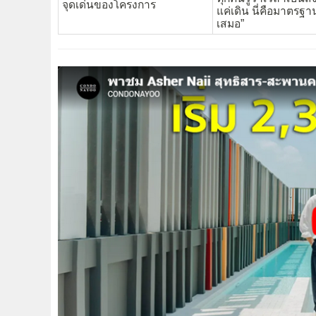
จุดเด่นของโครงการ
แค่เดิน นี่คือมาตรฐ
เสมอ”