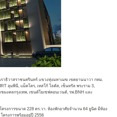
ถ.นราธิวาสราชนครินทร์ แขวงทุ่งมหาเมฆ เขตยานนาวา กทม.
 ลุมพินี, แม็คโคร, เทสโก้ โลตัส, เซ็นทรัล พระราม 3,
ยีราชมงคลกรุงเทพ, เซนต์โยเซฟคอนเวนต์, รพ.BNH และ
ี่โครงการขนาด 228 ตร.วา. ห้องพักอาศัยจำนวน 64 ยูนิต มีห้อง
 โครงการพร้อมอยู่ปี 2556