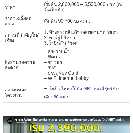
เริ่มต้น 2,800,000 – 5,500,000 บาท (ณ
ราคา
วันเปิดตัว)
ราคาเฉลี่ยต่อ
เริ่มต้น 90,700 บ./ตร.ม.
ตร.ม
1. ห้างสรรพสินค้า เอสพลานาด รัชดา
สถานที่สำคัญใกล้
2. คาร์ฟูร์ รัชดา
เคียง
3. โรบินสัน รัชดา
– สระว่ายน้ำ
– ฟิตเนส
สิ่งอำนวยความ
– ซาวนา
สะดวก
– รปภ.
– ประตูKey Card
– WIFI Internet Lobby
–
ใกล้รถไฟฟ้าใต้ดิน MRT สถานีสุทธิสาร
จุดเด่นของ
โครงการ
เพียง 90 เมตร