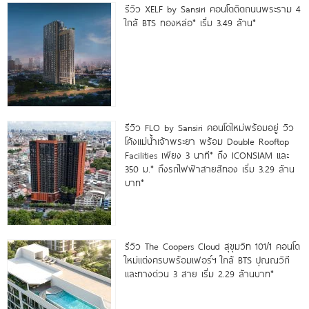
รีวิว XELF by Sansiri คอนโดติดถนนพระราม 4
ใกล้ BTS ทองหล่อ* เริ่ม 3.49 ล้าน*
รีวิว FLO by Sansiri คอนโดใหม่พร้อมอยู่ วิว
โค้งแม่น้ำเจ้าพระยา พร้อม Double Rooftop
Facilities เพียง 3 นาที* ถึง ICONSIAM และ
350 ม.* ถึงรถไฟฟ้าสายสีทอง เริ่ม 3.29 ล้าน
บาท*
รีวิว The Coopers Cloud สุขุมวิท 101/1 คอนโด
ใหม่แต่งครบพร้อมเฟอร์ฯ ใกล้ BTS ปุณณวิถี
และทางด่วน 3 สาย เริ่ม 2.29 ล้านบาท*