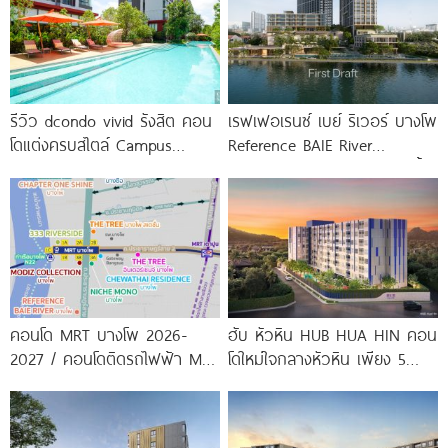
รีวิว dcondo vivid รังสิต คอน
เรฟเฟอเรนซ์ เบย์ ริเวอร์ บางโพ
โดแต่งครบสไตล์ Campus
Reference BAIE River
Condo ตรงข้าม ม.กรุงเทพ
Bangpho ดีไซน์คอนโดใหม่ริมน้ำ
พร้อมรับ-ส่ง
จาก
คอนโด MRT บางโพ 2026-
ฮับ หัวหิน HUB HUA HIN คอน
2027 / คอนโดติดรถไฟฟ้า MRT
โดใหม่ใจกลางหัวหิน เพียง 5
บางโพ
นาที* ถึง