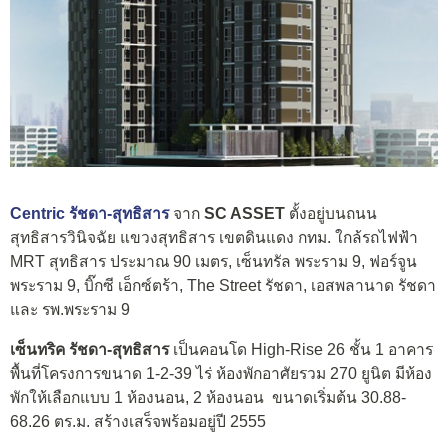
Centric รัชดา-สุทธิสาร
จาก
SC ASSET
ตั้งอยู่บนถนน
สุทธิสารวินิจฉัย แขวงสุทธิสาร เขตดินแดง กทม. ใกล้รถไฟฟ้า
MRT สุทธิสาร ประมาณ 90 เมตร, เซ็นทรัล พระราม 9, ฟอร์จูน
พระราม 9, บิ๊กซี เอ็กซ์ตร้า, The Street รัชดา, เอสพลานาด รัชดา
และ รพ.พระราม 9
เซ็นทริค รัชดา-สุทธิสาร
เป็นคอนโด High-Rise 26 ชั้น 1 อาคาร
พื้นที่โครงการขนาด 1-2-39 ไร่ ห้องพักอาศัยรวม 270 ยูนิต มีห้อง
พักให้เลือกแบบ 1 ห้องนอน, 2 ห้องนอน ขนาดเริ่มต้น 30.88-
68.26 ตร.ม. สร้างเสร็จพร้อมอยู่ปี 2555