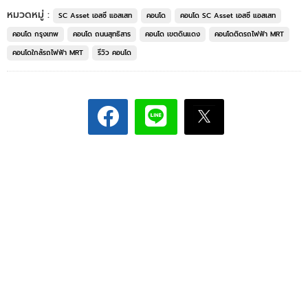
หมวดหมู่ :
SC Asset เอสซี แอสเสท
คอนโด
คอนโด SC Asset เอสซี แอสเสท
คอนโด กรุงเทพ
คอนโด ถนนสุทธิสาร
คอนโด เขตดินแดง
คอนโดติดรถไฟฟ้า MRT
คอนโดใกล้รถไฟฟ้า MRT
รีวิว คอนโด