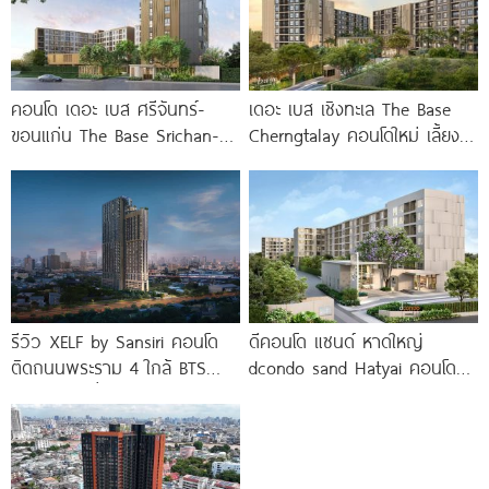
คอนโด เดอะ เบส ศรีจันทร์-
เดอะ เบส เชิงทะเล The Base
ขอนแก่น The Base Srichan-
Cherngtalay คอนโดใหม่ เลี้ยง
Khonkaen ใกล้ Central
สัตว์ได้ ใกล้ Boat
ขอนแก่น
รีวิว XELF by Sansiri คอนโด
ดีคอนโด แซนด์ หาดใหญ่
ติดถนนพระราม 4 ใกล้ BTS
dcondo sand Hatyai คอนโด
ทองหล่อ* เริ่ม
พร้อมอยู่สไตล์รีสอร์ท เพียง 10
นาที*