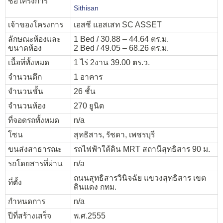
ชื่อโครงการ
Sithisan
เจ้าของโครงการ
เอสซี แอสเสท SC ASSET
ลักษณะห้องและ
1 Bed / 30.88 – 44.64 ตร.ม.
ขนาดห้อง
2 Bed / 49.05 – 68.26 ตร.ม.
เนื้อที่ทั้งหมด
1 ไร่ 2งาน 39.00 ตร.ว.
จำนวนตึก
1 อาคาร
จำนวนชั้น
26 ชั้น
จำนวนห้อง
270 ยูนิต
ที่จอดรถทั้งหมด
n/a
โซน
สุทธิสาร, รัชดา, เพชรบุรี
ขนส่งสาธารณะ
รถไฟฟ้าใต้ดิน MRT สถานีสุทธิสาร 90 ม.
รถโดยสารที่ผ่าน
n/a
ถนนสุทธิสารวินิจฉัย แขวงสุทธิสาร เขต
ที่ตั้ง
ดินแดง กทม.
กำหนดการ
n/a
ปีที่สร้างเสร็จ
พ.ศ.2555