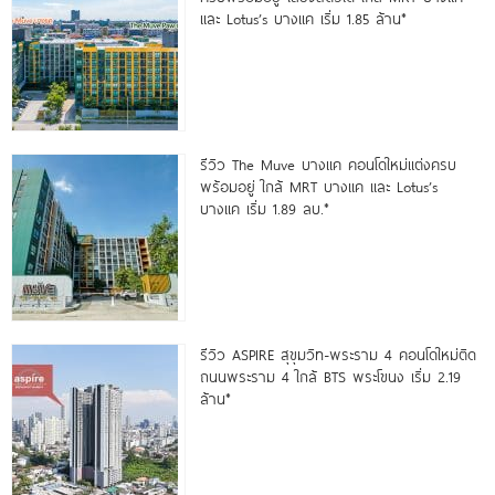
และ Lotus’s บางแค เริ่ม 1.85 ล้าน*
รีวิว The Muve บางแค คอนโดใหม่แต่งครบ
พร้อมอยู่ ใกล้ MRT บางแค และ Lotus’s
บางแค เริ่ม 1.89 ลบ.*
รีวิว ASPIRE สุขุมวิท-พระราม 4 คอนโดใหม่ติด
ถนนพระราม 4 ใกล้ BTS พระโขนง เริ่ม 2.19
ล้าน*