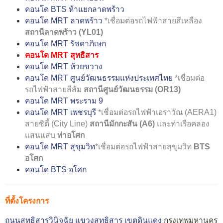
คอนโด BTS ห้าแยกลาดพร้าว
คอนโด MRT ลาดพร้าว
*เชื่อมต่อรถไฟฟ้าสายสีเหลือง
สถานีลาดพร้าว (YL01)
คอนโด MRT รัชดาภิเษก
คอนโด MRT สุทธิสาร
คอนโด MRT ห้วยขวาง
คอนโด MRT ศูนย์วัฒนธรรมแห่งประเทศไทย
*เชื่อมต่อ
รถไฟฟ้าสายสีส้ม
สถานีศูนย์วัฒนธรรม (OR13)
คอนโด MRT พระราม 9
คอนโด MRT เพชรบุรี
*เชื่อมต่อรถไฟฟ้าเอราวัณ (AERA1)
สายซิตี้ (City Line)
สถานีมักกะสัน (A6)
และท่าเรือคลอง
แสนแสบ
ท่าอโศก
คอนโด MRT สุขุมวิท
*เชื่อมต่อรถไฟฟ้าสายสุขุมวิท
BTS
อโศก
คอนโด BTS อโศก
ที่ตั้งโครงการ
ถนนสุทธิสารวินิจฉัย
แขวงสุทธิสาร
เขตดินแดง
กรุงเทพมหานคร