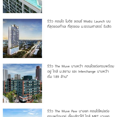
รีวิว คอนโด โมดิซ ลอนซ์ Modiz Launch บน
ที่สุดของทำเล ที่สุดของ ม.ธรรมศาสตร์ รังสิต
รีวิว The Muve บางหว้า คอนโดแต่งครบพร้อม
อยู่ ใกล้ ม.สยาม และ Interchange บางหว้า
เริ่ม 1.89 ล้าน*
รีวิว The Muve Paw บางแค คอนโดใหม่แต่ง
ครบพร้อมอยู่ เลี้ยงสัตว์ได้ ใกล้ MRT บางแค