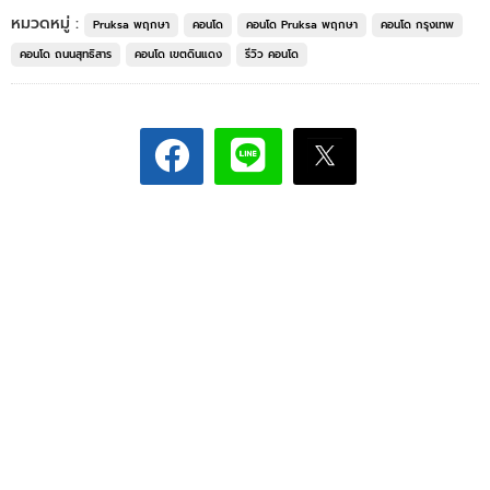
หมวดหมู่ :
Pruksa พฤกษา
คอนโด
คอนโด Pruksa พฤกษา
คอนโด กรุงเทพ
คอนโด ถนนสุทธิสาร
คอนโด เขตดินแดง
รีวิว คอนโด