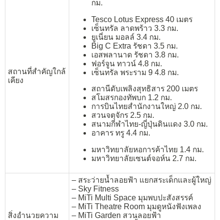
กม.
Tesco Lotus Express 40 เมตร
เซ็นทรัล ลาดพร้าว 3.3 กม.
ยูเนี่ยน มอลล์ 3.4 กม.
Big C Extra รัชดา 3.5 กม.
เอสพลานาด รัชดา 3.8 กม.
ฟอร์จูน ทาวน์ 4.8 กม.
สถานที่สำคัญใกล้
เซ็นทรัล พระราม 9 4.8 กม.
เคียง
สถานีดับเพลิงสุทธิสาร 200 เมตร
สโมสรกองทัพบก 1.2 กม.
การบินไทยสำนักงานใหญ่ 2.0 กม.
สวนจตุจักร 2.5 กม.
สนามกีฬาไทย-ญี่ปุ่นดินแดง 3.0 กม.
อาคาร ทรู 4.4 กม.
มหาวิทยาลัยหอการค้าไทย 1.4 กม.
มหาวิทยาลัยเซนต์จอห์น 2.7 กม.
– สระว่ายน้ำลอยฟ้า แยกสระเด็กและผู้ใหญ่
– Sky Fitness
– MiTi Multi Space มุมพบปะสังสรรค์
– MiTi Theatre Room มุมดูหนังฟังเพลง
สิ่งอำนวยความ
– MiTi Garden สวนลอยฟ้า