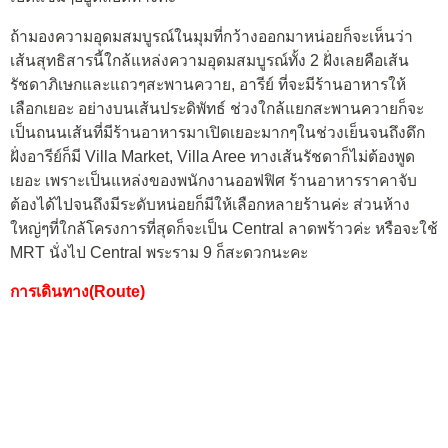
ถ้ามองความอุดมสมบูรณ์ในมุมที่กว้างออกมาหน่อยก็จะเห็นว่า
เส้นสุทธิสารนี้ใกล้แหล่งความอุดมสมบูรณ์ทั้ง 2 ฝั่งเลยคือเส้น
รัชดาภิเษกและแถวๆสะพานควาย, อารีย์ ที่จะมีร้านอาหารให้
เลือกเยอะ อย่างบนเส้นประดิพัทธ์ ช่วงใกล้แยกสะพานควายก็จะ
เป็นถนนเส้นที่มีร้านอาหารมาเปิดเยอะมากๆในช่วงเย็นจนถึงดึก
ฝั่งอารีย์ก็มี Villa Market, Villa Aree ทางเส้นรัชดาก็ไม่ต้องพูด
เยอะ เพราะเป็นแหล่งของพนักงานออฟฟิศ ร้านอาหารราคาจับ
ต้องได้ไปจนถึงมีระดับหน่อยก็มีให้เลือกหลายร้านค่ะ ส่วนห้าง
ใหญ่ๆที่ใกล้โครงการที่สุดก็จะเป็น Central ลาดพร้าวค่ะ หรือจะใช้
MRT นั่งไป Central พระราม 9 ก็สะดวกนะคะ
การเดินทาง(Route)