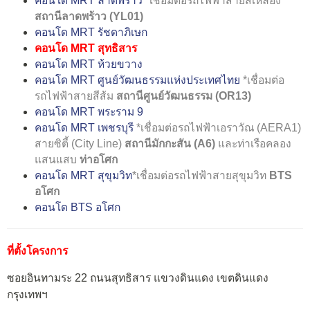
คอนโด MRT ลาดพร้าว
*เชื่อมต่อรถไฟฟ้าสายสีเหลือง
สถานีลาดพร้าว (YL01)
คอนโด MRT รัชดาภิเษก
คอนโด MRT สุทธิสาร
คอนโด MRT ห้วยขวาง
คอนโด MRT ศูนย์วัฒนธรรมแห่งประเทศไทย
*เชื่อมต่อ
รถไฟฟ้าสายสีส้ม
สถานีศูนย์วัฒนธรรม (OR13)
คอนโด MRT พระราม 9
คอนโด MRT เพชรบุรี
*เชื่อมต่อรถไฟฟ้าเอราวัณ (AERA1)
สายซิตี้ (City Line)
สถานีมักกะสัน (A6)
และท่าเรือคลอง
แสนแสบ
ท่าอโศก
คอนโด MRT สุขุมวิท
*เชื่อมต่อรถไฟฟ้าสายสุขุมวิท
BTS
อโศก
คอนโด BTS อโศก
ที่ตั้งโครงการ
ซอยอินทามระ 22 ถนนสุทธิสาร แขวงดินแดง เขตดินแดง
กรุงเทพฯ