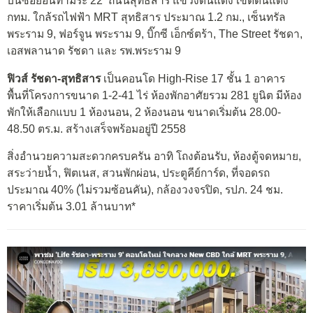
บนซอยอินทามระ 22 ถนนสุทธิสาร แขวงดินแดง เขตดินแดง
กทม. ใกล้รถไฟฟ้า MRT สุทธิสาร ประมาณ 1.2 กม., เซ็นทรัล
พระราม 9, ฟอร์จูน พระราม 9, บิ๊กซี เอ็กซ์ตร้า, The Street รัชดา,
เอสพลานาด รัชดา และ รพ.พระราม 9
ฟิวส์ รัชดา-สุทธิสาร
เป็นคอนโด High-Rise 17 ชั้น 1 อาคาร
พื้นที่โครงการขนาด 1-2-41 ไร่ ห้องพักอาศัยรวม 281 ยูนิต มีห้อง
พักให้เลือกแบบ 1 ห้องนอน, 2 ห้องนอน ขนาดเริ่มต้น 28.00-
48.50 ตร.ม. สร้างเสร็จพร้อมอยู่ปี 2558
สิ่งอำนวยความสะดวกครบครัน อาทิ โถงต้อนรับ, ห้องตู้จดหมาย,
สระว่ายน้ำ, ฟิตเนส, สวนพักผ่อน, ประตูคีย์การ์ด, ที่จอดรถ
ประมาณ 40% (ไม่รวมซ้อนคัน), กล้องวงจรปิด, รปภ. 24 ชม.
ราคาเริ่มต้น 3.01 ล้านบาท*