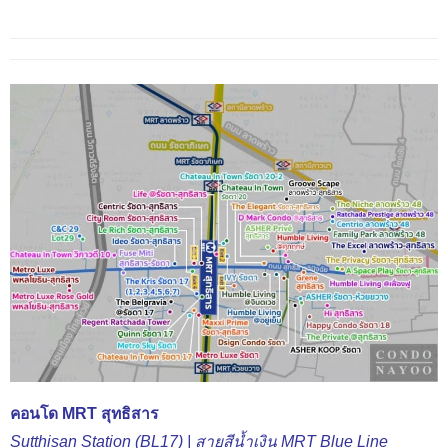
คอนโด MRT สุทธิสาร
Sutthisan Station (BL17) | สา
ยสีน้ำเงิน MRT Blue Line