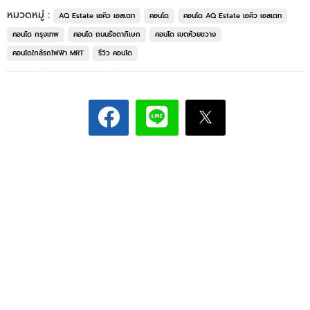
หมวดหมู่ :
AQ Estate เอคิว เอสเตท
คอนโด
คอนโด AQ Estate เอคิว เอสเตท
คอนโด กรุงเทพ
คอนโด ถนนรัชดาภิเษก
คอนโด เขตห้วยขวาง
คอนโดใกล้รถไฟฟ้า MRT
รีวิว คอนโด