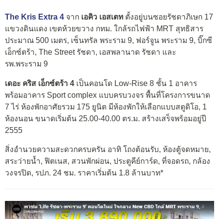
The Kris Extra 4
จาก
เอคิว เอสเตท
ตั้งอยู่บนซอยรัชดาภิเษก 17
แขวงดินแดง เขตห้วยขวาง กทม. ใกล้รถไฟฟ้า MRT สุทธิสาร
ประมาณ 500 เมตร, เซ็นทรัล พระราม 9, ฟอร์จูน พระราม 9, บิ๊กซี
เอ็กซ์ตร้า, The Street รัชดา, เอสพลานาด รัชดา และ
รพ.พระราม 9
เดอะ คริส เอ็กซ์ตร้า 4
เป็นคอนโด Low-Rise 8 ชั้น 1 อาคาร
พร้อมอาคาร Sport complex แบบครบวงจร พื้นที่โครงการขนาด
7 ไร่ ห้องพักอาศัยรวม 175 ยูนิต มีห้องพักให้เลือกแบบสตูดิโอ, 1
ห้องนอน ขนาดเริ่มต้น 25.00-40.00 ตร.ม. สร้างเสร็จพร้อมอยู่ปี
2555
สิ่งอำนวยความสะดวกครบครัน อาทิ โถงต้อนรับ, ห้องตู้จดหมาย,
สระว่ายน้ำ, ฟิตเนส, สวนพักผ่อน, ประตูคีย์การ์ด, ที่จอดรถ, กล้อง
วงจรปิด, รปภ. 24 ชม. ราคาเริ่มต้น 1.8 ล้านบาท*