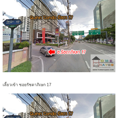
เลี้ยวเข้า ซอยรัชดาภิเษก 17