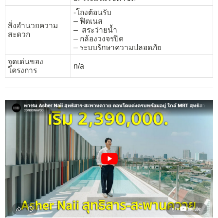
-โถงต้อนรับ
– ฟิตเนส
สิ่งอำนวยความ
– สระว่ายน้ำ
สะดวก
– กล้องวงจรปิด
– ระบบรักษาความปลอดภัย
จุดเด่นของ
n/a
โครงการ