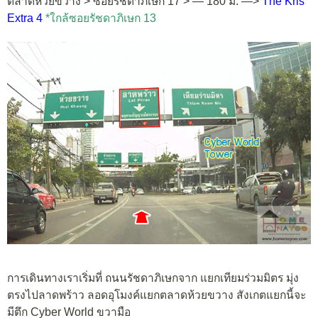
ตลาดห้วยขวาง > ซอยรัชดาภิเษก 17 > — 180 ม. —>
The Kris
Extra 4
*ใกล้ซอยรัชดาภิเษก 13
การเดินทางเราเริ่มที่ ถนนรัชดาภิเษกจาก แยกเทียมร่วมมิตร มุ่ง
ตรงไปลาดพร้าว ลอดอุโมงค์แยกตลาดห้วยขวาง สังเกตแยกนี้จะ
มีตึก Cyber World ขวามือ