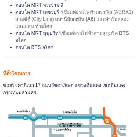
คอนโด MRT พระราม 9
คอนโด MRT เพชรบุรี
*เชื่อมต่อรถไฟฟ้าเอราวัณ (AERA1)
สายซิตี้ (City Line)
สถานีมักกะสัน (A6)
และท่าเรือคลอง
แสนแสบ
ท่าอโศก
คอนโด MRT สุขุมวิท
*เชื่อมต่อรถไฟฟ้าสายสุขุมวิท
BTS
อโศก
คอนโด BTS อโศก
ที่ตั้งโครงการ
ซอยรัชดาภิเษก 17
ถนนรัชดาภิเษก
แขวงดินแดง
เขตดินแดง
กรุงเทพมหานคร