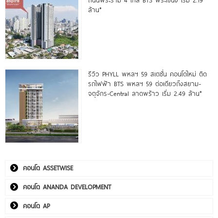
ถนนพระราม 4 ใกล้ BTS พระโขนง เริ่ม 2.19
ล้าน*
รีวิว PHYLL พหลฯ 59 สเตชั่น คอนโดใหม่ ติด
รถไฟฟ้า BTS พหลฯ 59 ต่อเดียวถึงสยาม-
จตุจักร-Central ลาดพร้าว เริ่ม 2.49 ล้าน*
คอนโด ASSETWISE
คอนโด ANANDA DEVELOPMENT
คอนโด AP