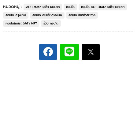
หมวดหมู่ :
AQ Estate เอคิว เอสเตท
คอนโด
คอนโด AQ Estate เอคิว เอสเตท
คอนโด กรุงเทพ
คอนโด ถนนรัชดาภิเษก
คอนโด เขตห้วยขวาง
คอนโดใกล้รถไฟฟ้า MRT
รีวิว คอนโด