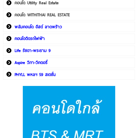
คอนโด Utility Real Estate
คอนโด WITHITHAI REAL ESTATE
พลัมคอนโด อีสต์ ลาดพร้าว
คอนโดติดรถไฟฟ้า
Life รัชดา-พระราม 9
Aspire วิภา-วิคตอรี่
PHYLL พหลฯ 59 สเตชั่น