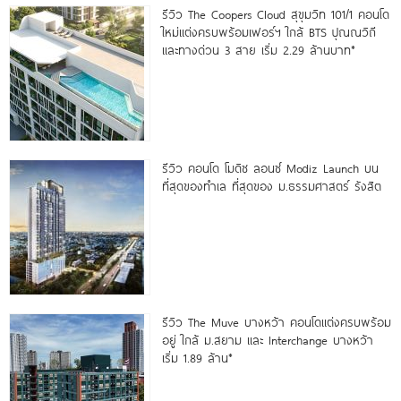
รีวิว The Coopers Cloud สุขุมวิท 101/1 คอนโด
ใหม่แต่งครบพร้อมเฟอร์ฯ ใกล้ BTS ปุณณวิถี
และทางด่วน 3 สาย เริ่ม 2.29 ล้านบาท*
รีวิว คอนโด โมดิซ ลอนซ์ Modiz Launch บน
ที่สุดของทำเล ที่สุดของ ม.ธรรมศาสตร์ รังสิต
รีวิว The Muve บางหว้า คอนโดแต่งครบพร้อม
อยู่ ใกล้ ม.สยาม และ Interchange บางหว้า
เริ่ม 1.89 ล้าน*