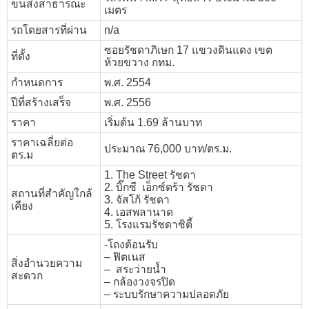
ขนส่งสาธารณะ
เมตร
รถโดยสารที่ผ่าน
n/a
ซอยรัชดาภิเษก 17 แขวงดินแดง เขต
ที่ตั้ง
ห้วยขวาง กทม.
กำหนดการ
พ.ศ. 2554
ปีที่สร้างเสร็จ
พ.ศ. 2556
ราคา
เริ่มต้น 1.69 ล้านบาท
ราคาเฉลี่ยต่อ
ประมาณ 76,000 บาท/ตร.ม.
ตร.ม
1. The Street รัชดา
2. บิ๊กซี เอ็กซ์ตร้า รัชดา
สถานที่สำคัญใกล้
3. จัสโก้ รัชดา
เคียง
4. เอสพลานาด
5. โรงแรมรัชดาซิตี้
-โถงต้อนรับ
– ฟิตเนส
สิ่งอำนวยความ
– สระว่ายน้ำ
สะดวก
– กล้องวงจรปิด
– ระบบรักษาความปลอดภัย