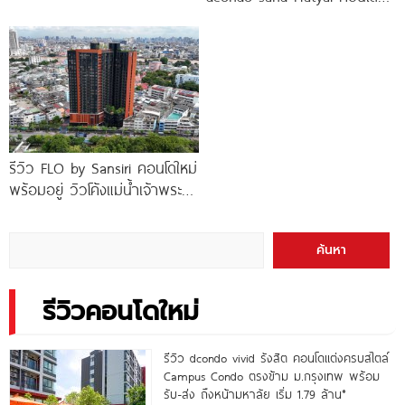
ทองหล่อ* เริ่ม
พร้อมอยู่สไตล์รีสอร์ท เพียง 10
นาที*
รีวิว FLO by Sansiri คอนโดใหม่
พร้อมอยู่ วิวโค้งแม่น้ำเจ้าพระยา
พร้อม Double Rooftop
Facilities
ค้นหา
รีวิวคอนโดใหม่
รีวิว dcondo vivid รังสิต คอนโดแต่งครบสไตล์
Campus Condo ตรงข้าม ม.กรุงเทพ พร้อม
รับ-ส่ง ถึงหน้ามหาลัย เริ่ม 1.79 ล้าน*