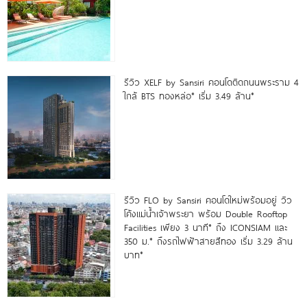
รีวิว XELF by Sansiri คอนโดติดถนนพระราม 4
ใกล้ BTS ทองหล่อ* เริ่ม 3.49 ล้าน*
รีวิว FLO by Sansiri คอนโดใหม่พร้อมอยู่ วิว
โค้งแม่น้ำเจ้าพระยา พร้อม Double Rooftop
Facilities เพียง 3 นาที* ถึง ICONSIAM และ
350 ม.* ถึงรถไฟฟ้าสายสีทอง เริ่ม 3.29 ล้าน
บาท*