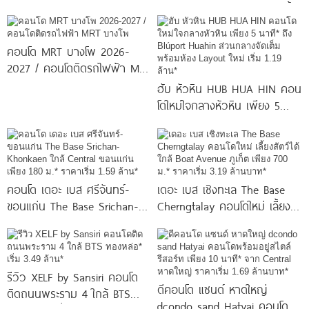
Condo ตรงข้าม ม.กรุงเทพ
Bangpho ดีไซน์คอนโดใหม่ริมน้ำ
พร้อมรับ-ส่ง
จาก
คอนโด MRT บางโพ 2026-
2027 / คอนโดติดรถไฟฟ้า MRT
บางโพ
ฮับ หัวหิน HUB HUA HIN คอน
โดใหม่ใจกลางหัวหิน เพียง 5
นาที* ถึง
คอนโด เดอะ เบส ศรีจันทร์-
เดอะ เบส เชิงทะเล The Base
ขอนแก่น The Base Srichan-
Cherngtalay คอนโดใหม่ เลี้ยง
Khonkaen ใกล้ Central
สัตว์ได้ ใกล้ Boat
ขอนแก่น
รีวิว XELF by Sansiri คอนโด
ดีคอนโด แซนด์ หาดใหญ่
ติดถนนพระราม 4 ใกล้ BTS
dcondo sand Hatyai คอนโด