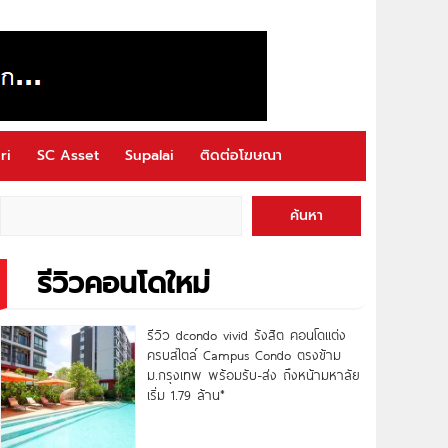
ri
SC Asset
Supalai
ติดต่อโฆษณา
ค้นหา
รีวิวคอนโดใหม่
รีวิว dcondo vivid รังสิต คอนโดแต่ง
ครบสไตล์ Campus Condo ตรงข้าม
ม.กรุงเทพ พร้อมรับ-ส่ง ถึงหน้ามหาลัย
เริ่ม 1.79 ล้าน*