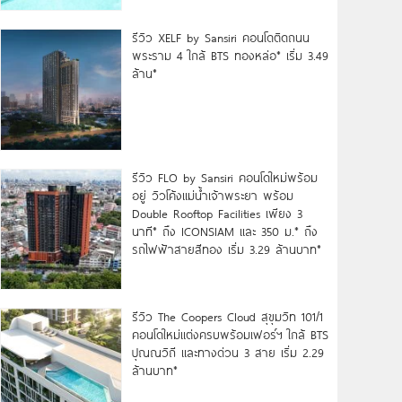
รีวิว XELF by Sansiri คอนโดติดถนน
พระราม 4 ใกล้ BTS ทองหล่อ* เริ่ม 3.49
ล้าน*
รีวิว FLO by Sansiri คอนโดใหม่พร้อม
อยู่ วิวโค้งแม่น้ำเจ้าพระยา พร้อม
Double Rooftop Facilities เพียง 3
นาที* ถึง ICONSIAM และ 350 ม.* ถึง
รถไฟฟ้าสายสีทอง เริ่ม 3.29 ล้านบาท*
รีวิว The Coopers Cloud สุขุมวิท 101/1
คอนโดใหม่แต่งครบพร้อมเฟอร์ฯ ใกล้ BTS
ปุณณวิถี และทางด่วน 3 สาย เริ่ม 2.29
ล้านบาท*