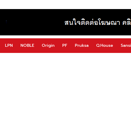
LPN
NOBLE
Origin
PF
Pruksa
Q.House
Sansi