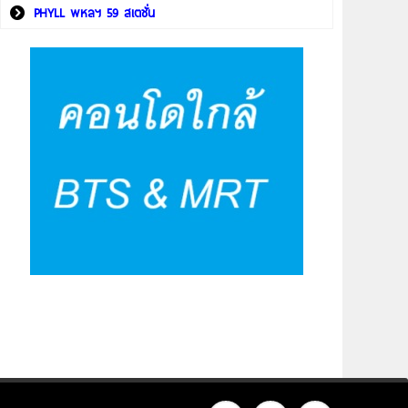
PHYLL พหลฯ 59 สเตชั่น