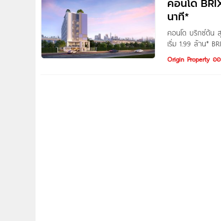
สุขุมวิท 107 เดินทางสะดวกสบาย ห่างจาก BTS สถานีแบริ่
คอนโด BRIXT
นาที*
คอนโด บริกซ์ตัน 
เริ่ม 1.99 ล้าน* 
เพียง 2 นาที* 1 นา
Origin Property ออร