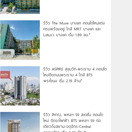
รีวิว The Muve บางแค คอนโดใหม่แต่ง
ครบพร้อมอยู่ ใกล้ MRT บางแค และ
Lotus’s บางแค เริ่ม 1.89 ลบ.*
รีวิว ASPIRE สุขุมวิท-พระราม 4 คอนโด
ใหม่ติดถนนพระราม 4 ใกล้ BTS
พระโขนง เริ่ม 2.19 ล้าน*
รีวิว PHYLL พหลฯ 59 สเตชั่น คอนโด
ใหม่ ติดรถไฟฟ้า BTS พหลฯ 59 ต่อ
เดียวถึงสยาม-จตุจักร-Central