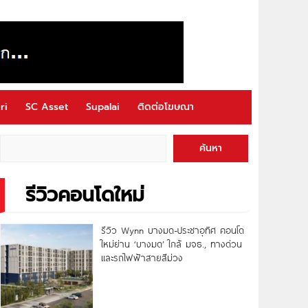
ri
SC Asset
Supalai
ติดต่อโฆษณา
ค้นหา
รีวิวคอนโดใหม่
รีวิว Wynn บางมด-ประชาอุทิศ คอนโด
ใหม่ย่าน ‘บางมด’ ใกล้ มจธ., ทางด่วน
และรถไฟฟ้าสายสีม่วง