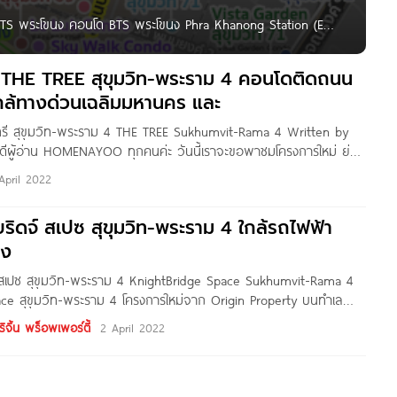
TS พระโขนง คอนโด BTS พระโขนง Phra Khanong Station (E8)
esidences Sukhumvit (NEW) Rhythm Sukhumvit 44/1 Life
ด THE TREE สุขุมวิท-พระราม 4 คอนโดติดถนน
กล้ทางด่วนเฉลิมมหานคร และ
ทรี สุขุมวิท-พระราม 4 THE TREE Sukhumvit-Rama 4 Written by
สดีผู้อ่าน HOMENAYOO ทุกคนค่ะ วันนี้เราจะขอพาชมโครงการใหม่ ย่าน
ะราม 4 กัน กับโครงการ The Tree สุขุมวิท-พระราม 4 ที่ตั้งอยู่บน
April 2022
วงพระโขนง เขตคลองเตย
ริดจ์ สเปซ สุขุมวิท-พระราม 4 ใกล้รถไฟฟ้า
นง
 สเปซ สุขุมวิท-พระราม 4 KnightBridge Space Sukhumvit-Rama 4
ce สุขุมวิท-พระราม 4 โครงการใหม่จาก Origin Property บนทำเล
 2 โซน โซนพระราม 4 และ สุขุมวิท ตัวโครงการตั้งอยู่ติดถนนใหญ่
ิจิ้น พร็อพเพอร์ตี้
2 April 2022
งเตย กทม. เดินทางสะดวกสบาย ใกล้รถไฟฟ้า