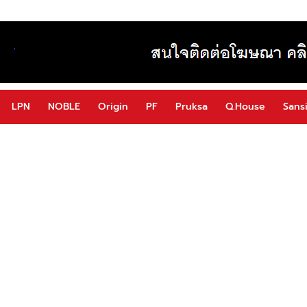
LPN
NOBLE
Origin
PF
Pruksa
Q.House
Sansi