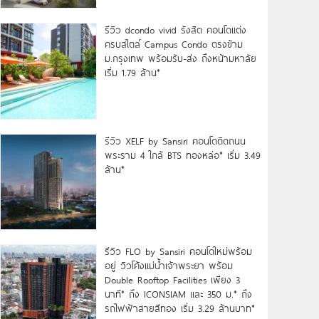
รีวิว dcondo vivid รังสิต คอนโดแต่ง
ครบสไตล์ Campus Condo ตรงข้าม
ม.กรุงเทพ พร้อมรับ-ส่ง ถึงหน้ามหาลัย
เริ่ม 1.79 ล้าน*
รีวิว XELF by Sansiri คอนโดติดถนน
พระราม 4 ใกล้ BTS ทองหล่อ* เริ่ม 3.49
ล้าน*
รีวิว FLO by Sansiri คอนโดใหม่พร้อม
อยู่ วิวโค้งแม่น้ำเจ้าพระยา พร้อม
Double Rooftop Facilities เพียง 3
นาที* ถึง ICONSIAM และ 350 ม.* ถึง
รถไฟฟ้าสายสีทอง เริ่ม 3.29 ล้านบาท*