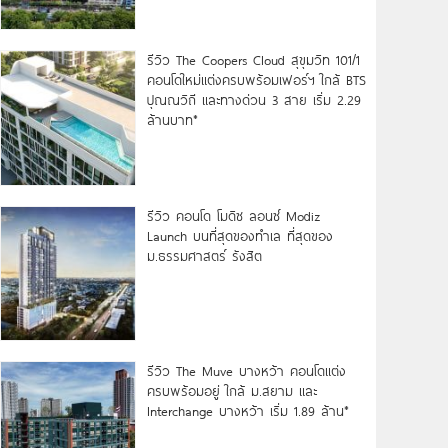
รีวิว The Coopers Cloud สุขุมวิท 101/1
คอนโดใหม่แต่งครบพร้อมเฟอร์ฯ ใกล้ BTS
ปุณณวิถี และทางด่วน 3 สาย เริ่ม 2.29
ล้านบาท*
รีวิว คอนโด โมดิซ ลอนซ์ Modiz
Launch บนที่สุดของทำเล ที่สุดของ
ม.ธรรมศาสตร์ รังสิต
รีวิว The Muve บางหว้า คอนโดแต่ง
ครบพร้อมอยู่ ใกล้ ม.สยาม และ
Interchange บางหว้า เริ่ม 1.89 ล้าน*