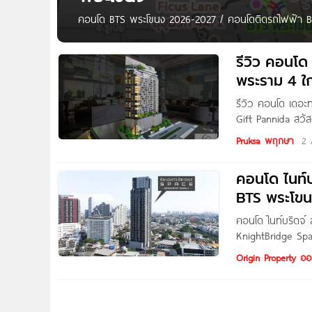
คอนโด BTS พระโขนง 2026-2027 / คอนโดติดรถไฟฟ้า B
| สายสุขุมวิท Sukhumvit Line ถนนสุขุมวิท Origin R
@Sukhumvit 65
รีวิว คอนโ
พระราม 4 ใ
รีวิว คอนโด เดอะ
Gift Pannida สวั
พระโขนง ติดถนนพร
Pruksa พฤกษา
2 
ถนนพระราม 4 แข
คอนโด ไนท์บ
BTS พระโข
คอนโด ไนท์บริดจ์
KnightBridge Spa
ศักยภาพ เชื่อมต่อ
Origin Property ออร
พระราม 4 เขตคลอ