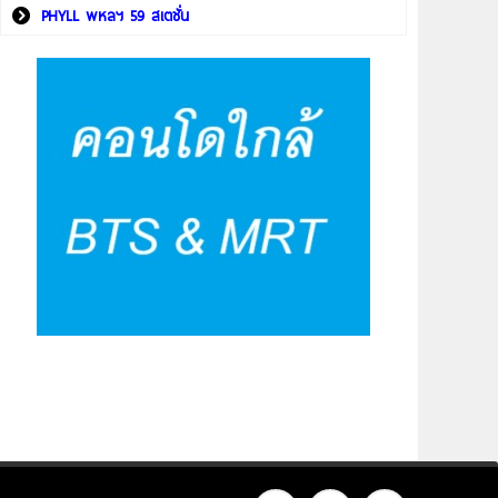
PHYLL พหลฯ 59 สเตชั่น