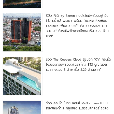
รีวิว FLO by Sansiri คอนโดใหม่พร้อมอยู่ วิว
โค้งแม่น้ำเจ้าพระยา พร้อม Double Rooftop
Facilities เพียง 3 นาที* ถึง ICONSIAM และ
350 ม.* ถึงรถไฟฟ้าสายสีทอง เริ่ม 3.29 ล้าน
บาท*
รีวิว The Coopers Cloud สุขุมวิท 101/1 คอนโด
ใหม่แต่งครบพร้อมเฟอร์ฯ ใกล้ BTS ปุณณวิถี
และทางด่วน 3 สาย เริ่ม 2.29 ล้านบาท*
รีวิว คอนโด โมดิซ ลอนซ์ Modiz Launch บน
ที่สุดของทำเล ที่สุดของ ม.ธรรมศาสตร์ รังสิต