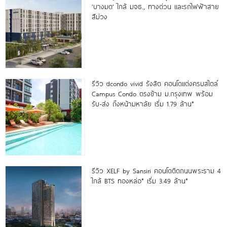
‘บางมด’ ใกล้ มจธ., ทางด่วน และรถไฟฟ้าสาย
สีม่วง
รีวิว dcondo vivid รังสิต คอนโดแต่งครบสไตล์
Campus Condo ตรงข้าม ม.กรุงเทพ พร้อม
รับ-ส่ง ถึงหน้ามหาลัย เริ่ม 1.79 ล้าน*
รีวิว XELF by Sansiri คอนโดติดถนนพระราม 4
ใกล้ BTS ทองหล่อ* เริ่ม 3.49 ล้าน*