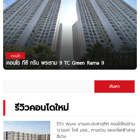
คอนโด
คอนโด ทีซี กรีน พระราม 9 TC Green Rama 9
ค้นหา
รีวิวคอนโดใหม่
รีวิว Wynn บางมด-ประชาอุทิศ คอนโดใหม่ย่าน
‘บางมด’ ใกล้ มจธ., ทางด่วน และรถไฟฟ้าสาย
สีม่วง