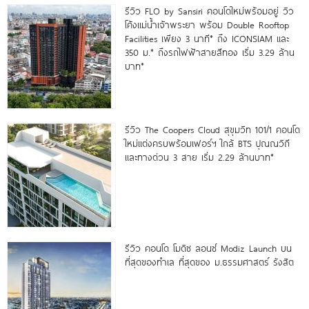
รีวิว FLO by Sansiri คอนโดใหม่พร้อมอยู่ วิว
โค้งแม่น้ำเจ้าพระยา พร้อม Double Rooftop
Facilities เพียง 3 นาที* ถึง ICONSIAM และ
350 ม.* ถึงรถไฟฟ้าสายสีทอง เริ่ม 3.29 ล้าน
บาท*
รีวิว The Coopers Cloud สุขุมวิท 101/1 คอนโด
ใหม่แต่งครบพร้อมเฟอร์ฯ ใกล้ BTS ปุณณวิถี
และทางด่วน 3 สาย เริ่ม 2.29 ล้านบาท*
รีวิว คอนโด โมดิซ ลอนซ์ Modiz Launch บน
ที่สุดของทำเล ที่สุดของ ม.ธรรมศาสตร์ รังสิต