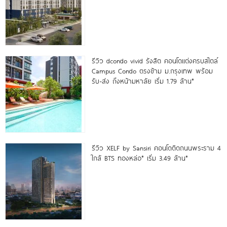
รีวิว dcondo vivid รังสิต คอนโดแต่งครบสไตล์
Campus Condo ตรงข้าม ม.กรุงเทพ พร้อม
รับ-ส่ง ถึงหน้ามหาลัย เริ่ม 1.79 ล้าน*
รีวิว XELF by Sansiri คอนโดติดถนนพระราม 4
ใกล้ BTS ทองหล่อ* เริ่ม 3.49 ล้าน*