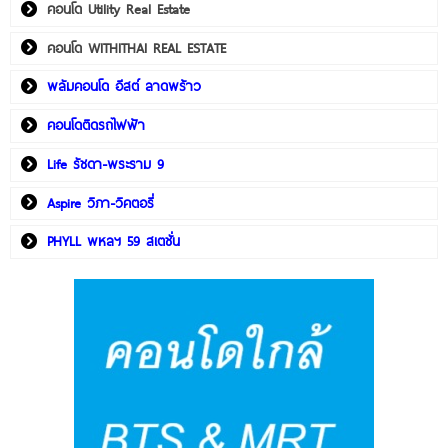
คอนโด Utility Real Estate
คอนโด WITHITHAI REAL ESTATE
พลัมคอนโด อีสต์ ลาดพร้าว
คอนโดติดรถไฟฟ้า
Life รัชดา-พระราม 9
Aspire วิภา-วิคตอรี่
PHYLL พหลฯ 59 สเตชั่น