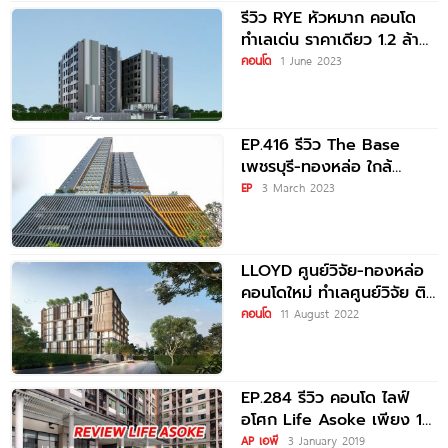
รีวิว RYE หัวหมาก คอนโด
ทำเลเด่น ราคาเดียว 1.2 ล้าน
บาท ใกล้ ARL หัวหมาก
คอนโด
1 June 2023
EP.416 รีวิว The Base
เพชรบุรี-ทองหล่อ ใกล้
ทองหล่อ 400 เมตร เชื่อม
EP
3 March 2023
ต่อทุกไลฟ์สไตล์ พร้อมส่วน
กลางครบครัน
LLOYD ศูนย์วิจัย-ทองหล่อ
คอนโดใหม่ ทำเลศูนย์วิจัย ติด
รพ.กรุงเทพ เริ่ม 2.49 ล้าน*
คอนโด
11 August 2022
EP.284 รีวิว คอนโด ไลฟ์
อโศก Life Asoke เพียง 1
ก้าว
AP เอพี
3 January 2019