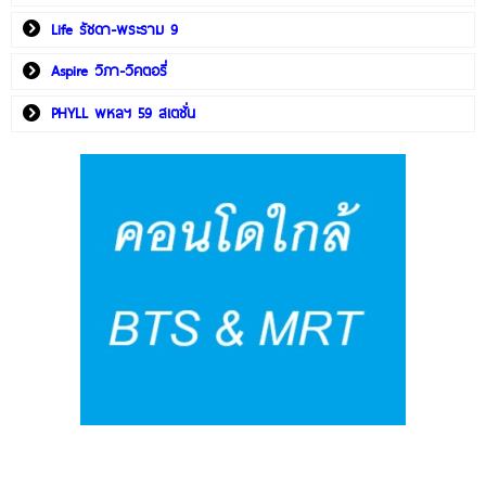
Life รัชดา-พระราม 9
Aspire วิภา-วิคตอรี่
PHYLL พหลฯ 59 สเตชั่น