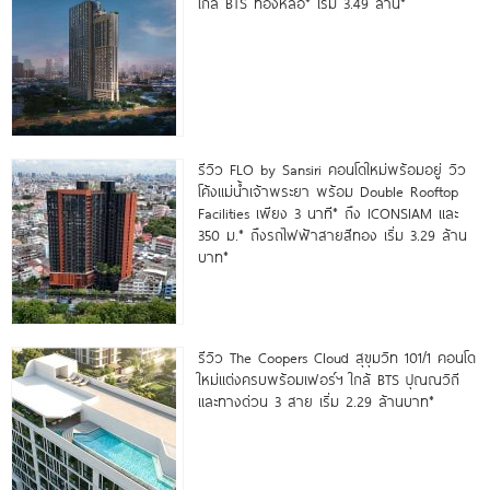
ใกล้ BTS ทองหล่อ* เริ่ม 3.49 ล้าน*
รีวิว FLO by Sansiri คอนโดใหม่พร้อมอยู่ วิว
โค้งแม่น้ำเจ้าพระยา พร้อม Double Rooftop
Facilities เพียง 3 นาที* ถึง ICONSIAM และ
350 ม.* ถึงรถไฟฟ้าสายสีทอง เริ่ม 3.29 ล้าน
บาท*
รีวิว The Coopers Cloud สุขุมวิท 101/1 คอนโด
ใหม่แต่งครบพร้อมเฟอร์ฯ ใกล้ BTS ปุณณวิถี
และทางด่วน 3 สาย เริ่ม 2.29 ล้านบาท*