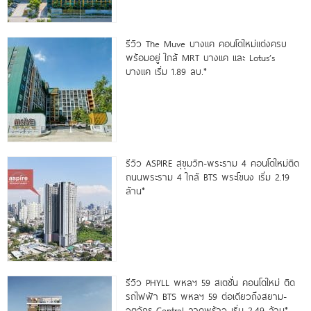
รีวิว The Muve บางแค คอนโดใหม่แต่งครบ
พร้อมอยู่ ใกล้ MRT บางแค และ Lotus’s
บางแค เริ่ม 1.89 ลบ.*
รีวิว ASPIRE สุขุมวิท-พระราม 4 คอนโดใหม่ติด
ถนนพระราม 4 ใกล้ BTS พระโขนง เริ่ม 2.19
ล้าน*
รีวิว PHYLL พหลฯ 59 สเตชั่น คอนโดใหม่ ติด
รถไฟฟ้า BTS พหลฯ 59 ต่อเดียวถึงสยาม-
จตุจักร-Central ลาดพร้าว เริ่ม 2.49 ล้าน*