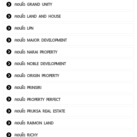
คอนโด GRAND UNITY
คอนโด LAND AND HOUSE
คอนโด LPN
คอนโด MAJOR DEVELOPMENT
คอนโด NARAI PROPERTY
คอนโด NOBLE DEVELOPMENT
คอนโด ORIGIN PROPERTY
คอนโด PRINSIRI
คอนโด PROPERTY PERFECT
คอนโด PRUKSA REAL ESTATE
คอนโด RAIMON LAND
คอนโด RICHY