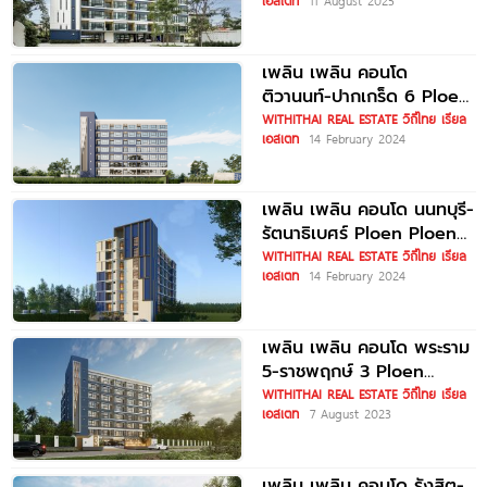
เอสเตท
11 August 2025
Condominium
Kanchanaphisek-
Ratchaphruek เริ่ม 1.09
เพลิน เพลิน คอนโด
ติวานนท์-ปากเกร็ด 6 Ploen
Ploen Condo Tiwanon-
WITHITHAI REAL ESTATE วิถีไทย เรียล
เอสเตท
14 February 2024
Pakkred 6
เพลิน เพลิน คอนโด นนทบุรี-
รัตนาธิเบศร์ Ploen Ploen
Condo Nonthaburi-
WITHITHAI REAL ESTATE วิถีไทย เรียล
เอสเตท
14 February 2024
Rattanathibet ใกล้ MRT
เพลิน เพลิน คอนโด พระราม
5-ราชพฤกษ์ 3 Ploen
Ploen Condo Rama
WITHITHAI REAL ESTATE วิถีไทย เรียล
เอสเตท
7 August 2023
เพลิน เพลิน คอนโด รังสิต-