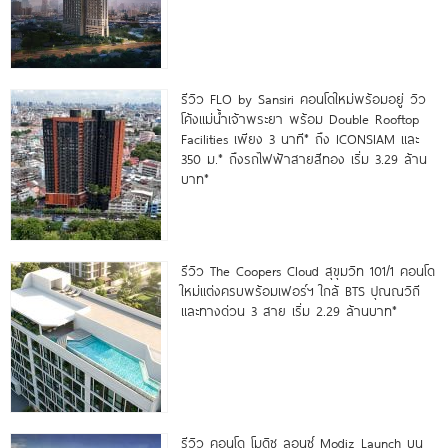
รีวิว FLO by Sansiri คอนโดใหม่พร้อมอยู่ วิว
โค้งแม่น้ำเจ้าพระยา พร้อม Double Rooftop
Facilities เพียง 3 นาที* ถึง ICONSIAM และ
350 ม.* ถึงรถไฟฟ้าสายสีทอง เริ่ม 3.29 ล้าน
บาท*
รีวิว The Coopers Cloud สุขุมวิท 101/1 คอนโด
ใหม่แต่งครบพร้อมเฟอร์ฯ ใกล้ BTS ปุณณวิถี
และทางด่วน 3 สาย เริ่ม 2.29 ล้านบาท*
รีวิว คอนโด โมดิซ ลอนซ์ Modiz Launch บน