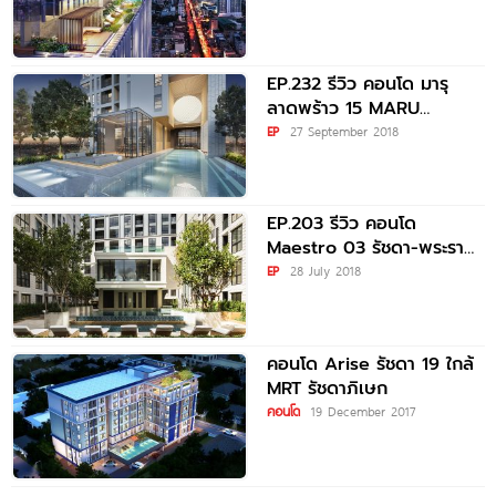
EP.232 รีวิว คอนโด มารุ
ลาดพร้าว 15 MARU
Ladprao 15
EP
27 September 2018
EP.203 รีวิว คอนโด
Maestro 03 รัชดา-พระราม
9 ใกล้รถไฟฟ้า MRT
EP
28 July 2018
รัชดาภิเษก
คอนโด Arise รัชดา 19 ใกล้
MRT รัชดาภิเษก
คอนโด
19 December 2017