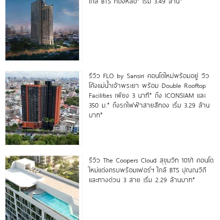
ใกล้ BTS ทองหล่อ* เริ่ม 3.49 ล้าน*
รีวิว FLO by Sansiri คอนโดใหม่พร้อมอยู่ วิว
โค้งแม่น้ำเจ้าพระยา พร้อม Double Rooftop
Facilities เพียง 3 นาที* ถึง ICONSIAM และ
350 ม.* ถึงรถไฟฟ้าสายสีทอง เริ่ม 3.29 ล้าน
บาท*
รีวิว The Coopers Cloud สุขุมวิท 101/1 คอนโด
ใหม่แต่งครบพร้อมเฟอร์ฯ ใกล้ BTS ปุณณวิถี
และทางด่วน 3 สาย เริ่ม 2.29 ล้านบาท*