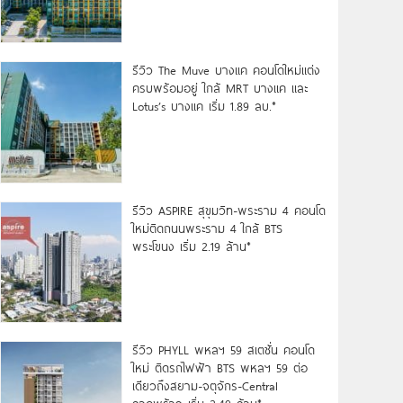
รีวิว The Muve บางแค คอนโดใหม่แต่ง
ครบพร้อมอยู่ ใกล้ MRT บางแค และ
Lotus’s บางแค เริ่ม 1.89 ลบ.*
รีวิว ASPIRE สุขุมวิท-พระราม 4 คอนโด
ใหม่ติดถนนพระราม 4 ใกล้ BTS
พระโขนง เริ่ม 2.19 ล้าน*
รีวิว PHYLL พหลฯ 59 สเตชั่น คอนโด
ใหม่ ติดรถไฟฟ้า BTS พหลฯ 59 ต่อ
เดียวถึงสยาม-จตุจักร-Central