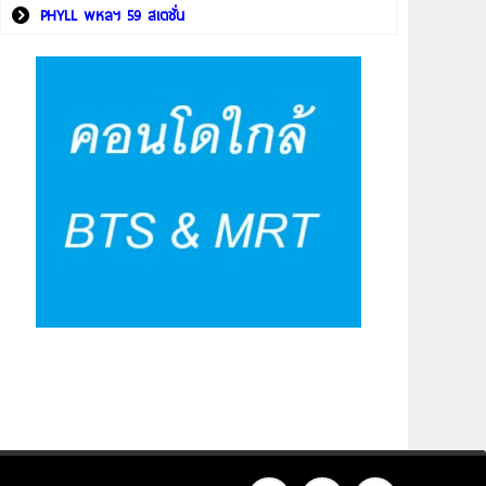
PHYLL พหลฯ 59 สเตชั่น