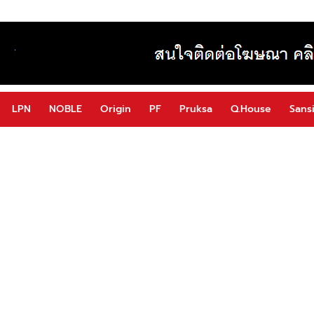
LPN
NOBLE
Origin
PF
Pruksa
Q.House
Sansi