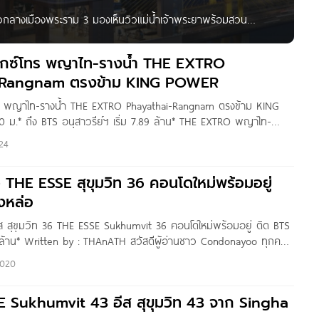
จกลางเมืองพระราม 3 มองเห็นวิวแม่น้ำเจ้าพระยาพร้อมสวน
ราม 3 คอนโดโครงการใหม่ จาก Singha Estate ที่ตั้งโครงการอยู่
เลใจกลางเมือง
อ็กซ์โทร พญาไท-รางน้ำ THE EXTRO
-Rangnam ตรงข้าม KING POWER
โทร พญาไท-รางน้ำ THE EXTRO Phayathai-Rangnam ตรงข้าม KING
ม.* ถึง BTS อนุสาวรีย์ฯ เริ่ม 7.89 ล้าน* THE EXTRO พญาไท-
Singha Estate ที่ตั้งโครงการอยู่บนถนนรางน้ำ เขตพญาไท กทม. บน
24
าง พญาไท-รางน้ำ ติดสวนสันติภาพ
ว THE ESSE สุขุมวิท 36 คอนโดใหม่พร้อมอยู่
งหล่อ
เอส สุขุมวิท 36 THE ESSE Sukhumvit 36 คอนโดใหม่พร้อมอยู่ ติด BTS
.9 ล้าน* Written by : THAnATH สวัสดีผู้อ่านชาว Condonayoo ทุกคน
มาชมโครงการ THE ESSE SUKHUMVIT 36 (ทองหล่อ)
2020
 Sukhumvit 43 อีส สุขุมวิท 43 จาก Singha