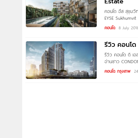
Estate
คอนโด อีส สุขุม
EYSE Sukhumvit 4
ศักยภาพใจกลางเมื
คอนโด
8 July 201
พงษ์ ประมาณ
รีวิว คอนโด
รีวิว คอนโด ดิ เ
อ่านชาว CONDONAY
ใหญ่ และเป็นอีกโ
คอนโด กรุงเทพ
24
Super Luxury โค
โครงการคอนโด