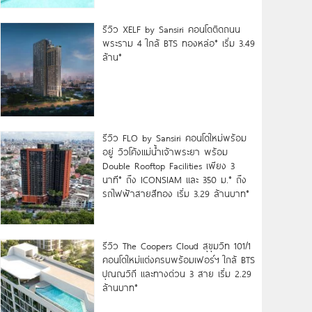
รีวิว XELF by Sansiri คอนโดติดถนน
พระราม 4 ใกล้ BTS ทองหล่อ* เริ่ม 3.49
ล้าน*
รีวิว FLO by Sansiri คอนโดใหม่พร้อม
อยู่ วิวโค้งแม่น้ำเจ้าพระยา พร้อม
Double Rooftop Facilities เพียง 3
นาที* ถึง ICONSIAM และ 350 ม.* ถึง
รถไฟฟ้าสายสีทอง เริ่ม 3.29 ล้านบาท*
รีวิว The Coopers Cloud สุขุมวิท 101/1
คอนโดใหม่แต่งครบพร้อมเฟอร์ฯ ใกล้ BTS
ปุณณวิถี และทางด่วน 3 สาย เริ่ม 2.29
ล้านบาท*