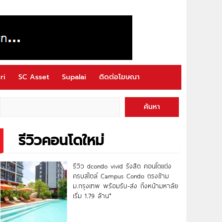
ri
SC Asset
Supalai
ติดต่อโฆษณา
ค้นหา
รีวิวคอนโดใหม่
รีวิว dcondo vivid รังสิต คอนโดแต่ง
ครบสไตล์ Campus Condo ตรงข้าม
ม.กรุงเทพ พร้อมรับ-ส่ง ถึงหน้ามหาลัย
เริ่ม 1.79 ล้าน*