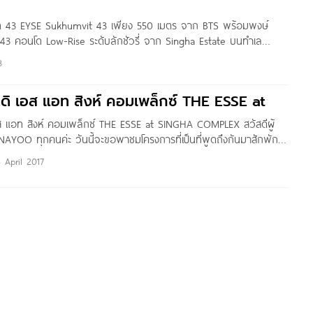
วิท 43 EYSE Sukhumvit 43 เพียง 550 เมตร จาก BTS พร้อมพงษ์
3 คอนโด Low-Rise ระดับลักชัวรี่ จาก Singha Estate บนทำเล
อง ย่านอโศก-พร้อมพงษ์ ในซอยสุขุมวิท 43 ใกล้รถไฟฟ้า BTS พร้อม
8
 ดิ เอส แอท สิงห์ คอมเพล็กซ์ THE ESSE at
อส แอท สิงห์ คอมเพล็กซ์ THE ESSE at SINGHA COMPLEX สวัสดีผู้
OO ทุกคนค่ะ วันนี้จะขอพาชมโครงการที่เป็นที่พูดถึงกันมาสักพัก
ครงการที่ใครหลายคนกำลังติดตามรอดูรายละเอียดกันอยู่ กับคอนโดระดับ
 April 2017
รงการ THE ESSE at SINGHA COMPLEX จาก สิงห์ เอสเตท เป็น