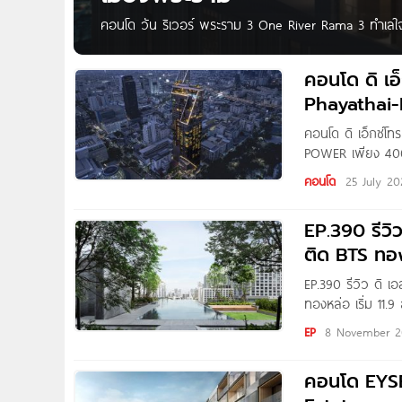
คอนโด วัน ริเวอร์ พระราม 3 One River Rama 3 ทำเลใ
สาธารณะขนาด 29 ไร่* ทุกยูนิต เตรียมพบ One River พระ
บนถนนพระราม 3 แขวงบางโคล่ เขตบางคอแหลม กทม. ทำ
คอนโด ดิ เ
Phayathai
คอนโด ดิ เอ็กซ์
POWER เพียง 400 
รางน้ำ คอนโดจาก 
คอนโด
25 July 20
ทำเลศักยภาพใจกล
EP.390 รีวิ
ติด BTS ทอ
EP.390 รีวิว ดิ 
ทองหล่อ เริ่ม 11
ครับ วันนี้ผมพา
EP
8 November 
คอนโด EYSE